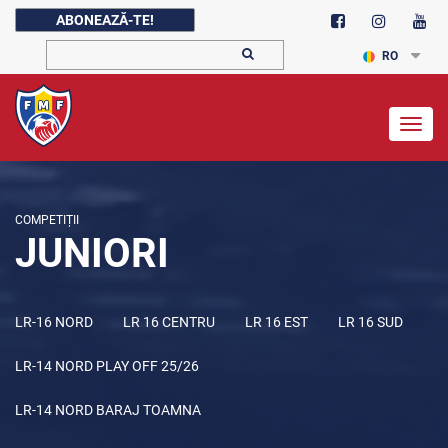
ABONEAZĂ-TE!
RO
Togg
navig
COMPETIȚII
JUNIORI
LR-16 NORD
LR 16 CENTRU
LR 16 EST
LR 16 SUD
LR-14 NORD PLAY OFF 25/26
LR-14 NORD BARAJ TOAMNA