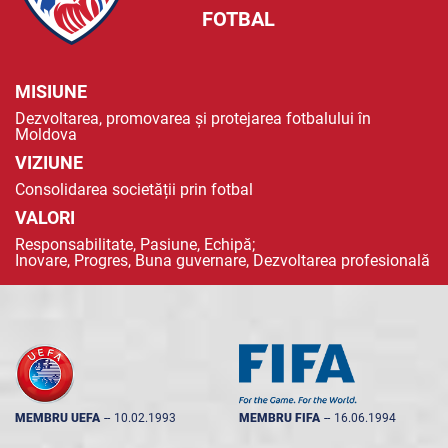
FOTBAL
MISIUNE
Dezvoltarea, promovarea și protejarea fotbalului în
Moldova
VIZIUNE
Consolidarea societății prin fotbal
VALORI
Responsabilitate, Pasiune, Echipă;
Inovare, Progres, Buna guvernare, Dezvoltarea profesională
MEMBRU UEFA
--
10.02.1993
MEMBRU FIFA
--
16.06.1994