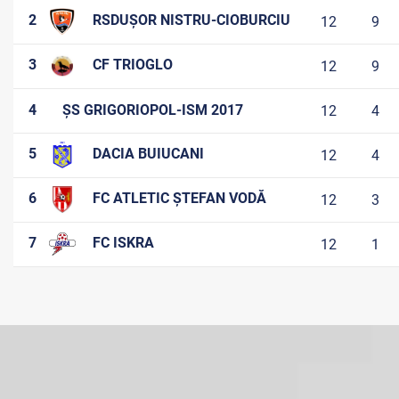
2
RSDUȘOR NISTRU-CIOBURCIU
12
9
3
CF TRIOGLO
12
9
4
ȘS GRIGORIOPOL-ISM 2017
12
4
5
DACIA BUIUCANI
12
4
6
FC ATLETIC ȘTEFAN VODĂ
12
3
7
FC ISKRA
12
1