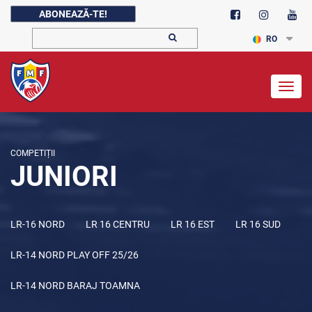
ABONEAZĂ-TE!
RO
Togg
navig
COMPETIȚII
JUNIORI
LR-16 NORD
LR 16 CENTRU
LR 16 EST
LR 16 SUD
LR-14 NORD PLAY OFF 25/26
LR-14 NORD BARAJ TOAMNA