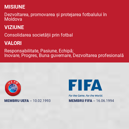
MISIUNE
Dezvoltarea, promovarea și protejarea fotbalului în
Moldova
VIZIUNE
Consolidarea societății prin fotbal
VALORI
Responsabilitate, Pasiune, Echipă;
Inovare, Progres, Buna guvernare, Dezvoltarea profesională
MEMBRU UEFA
--
10.02.1993
MEMBRU FIFA
--
16.06.1994