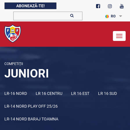
ABONEAZĂ-TE!
RO
Togg
navig
COMPETIȚII
JUNIORI
LR-16 NORD
LR 16 CENTRU
LR 16 EST
LR 16 SUD
LR-14 NORD PLAY OFF 25/26
LR-14 NORD BARAJ TOAMNA