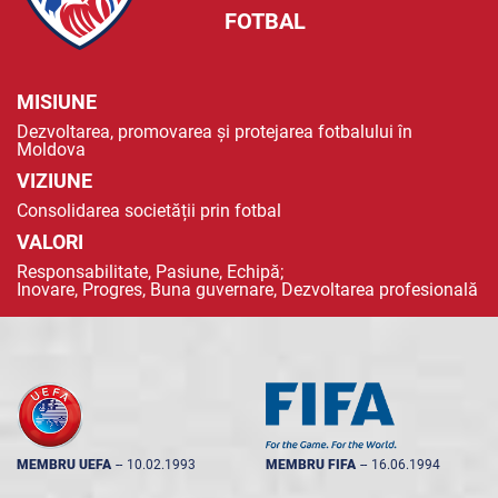
FOTBAL
MISIUNE
Dezvoltarea, promovarea și protejarea fotbalului în
Moldova
VIZIUNE
Consolidarea societății prin fotbal
VALORI
Responsabilitate, Pasiune, Echipă;
Inovare, Progres, Buna guvernare, Dezvoltarea profesională
MEMBRU UEFA
--
10.02.1993
MEMBRU FIFA
--
16.06.1994