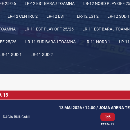
FF 25/26
LR-12 EST BARAJ TOAMNA
LR-12 NORD PLAY OFF 2
LR-12 CENTRU 2
LR-12 EST 1
LR-12 EST 2
LR-12 SUD 1
 TOAMNA
LR-11 EST PLAY OFF 25/26
LR-11 EST BARAJ TOAM
FF 25/26
LR-11 SUD BARAJ TOAMNA
LR-11 NORD 1
LR-11
LR-11 SUD 1
LR-11 SUD 2
A 13
13 MAI 2026 / 12:00 / JOMA ARENA T
1:5
DACIA BUIUCANI
ETAPA 13