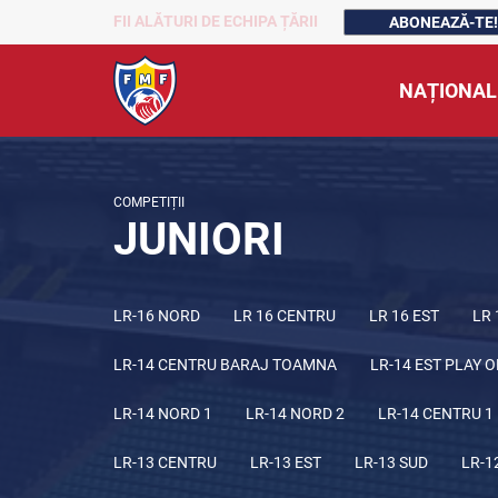
FII ALĂTURI DE ECHIPA ȚĂRII
ABONEAZĂ-TE!
NAȚIONAL
COMPETIȚII
JUNIORI
LR-16 NORD
LR 16 CENTRU
LR 16 EST
LR 
LR-14 CENTRU BARAJ TOAMNA
LR-14 EST PLAY O
LR-14 NORD 1
LR-14 NORD 2
LR-14 CENTRU 1
LR-13 CENTRU
LR-13 EST
LR-13 SUD
LR-1