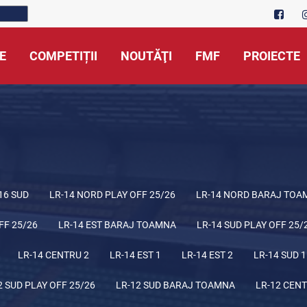
E
COMPETIȚII
NOUTĂŢI
FMF
PROIECTE
16 SUD
LR-14 NORD PLAY OFF 25/26
LR-14 NORD BARAJ TOA
FF 25/26
LR-14 EST BARAJ TOAMNA
LR-14 SUD PLAY OFF 25/
LR-14 CENTRU 2
LR-14 EST 1
LR-14 EST 2
LR-14 SUD 1
2 SUD PLAY OFF 25/26
LR-12 SUD BARAJ TOAMNA
LR-12 CENT