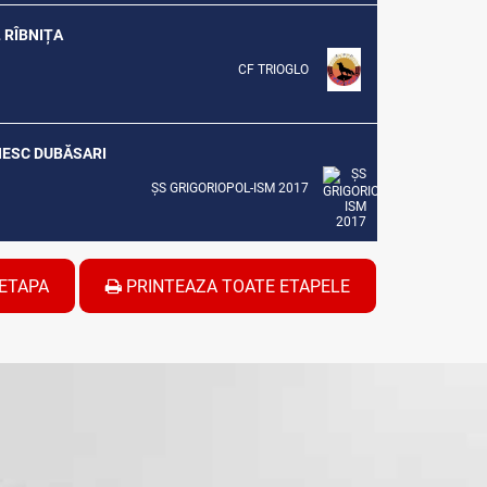
L RÎBNIȚA
CF TRIOGLO
ENESC DUBĂSARI
ȘS GRIGORIOPOL-ISM 2017
ETAPA
PRINTEAZA TOATE ETAPELE