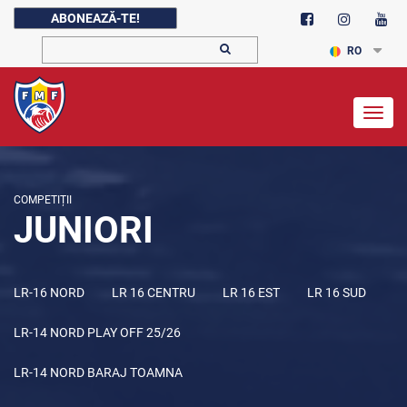
ABONEAZĂ-TE!
RO
Togg
navig
COMPETIȚII
JUNIORI
LR-16 NORD
LR 16 CENTRU
LR 16 EST
LR 16 SUD
LR-14 NORD PLAY OFF 25/26
LR-14 NORD BARAJ TOAMNA