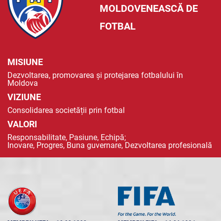
MOLDOVENEASCĂ DE
FOTBAL
MISIUNE
Dezvoltarea, promovarea și protejarea fotbalului în
Moldova
VIZIUNE
Consolidarea societății prin fotbal
VALORI
Responsabilitate, Pasiune, Echipă;
Inovare, Progres, Buna guvernare, Dezvoltarea profesională