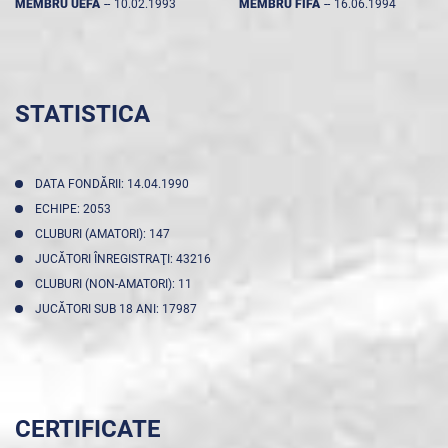
MEMBRU UEFA
--
10.02.1993
MEMBRU FIFA
--
16.06.1994
STATISTICA
DATA FONDĂRII: 14.04.1990
ECHIPE: 2053
CLUBURI (AMATORI): 147
JUCĂTORI ÎNREGISTRAŢI: 43216
CLUBURI (NON-AMATORI): 11
JUCĂTORI SUB 18 ANI: 17987
CERTIFICATE