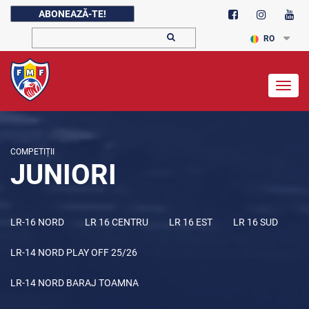
ABONEAZĂ-TE!
RO
Togg
navig
COMPETIȚII
JUNIORI
LR-16 NORD
LR 16 CENTRU
LR 16 EST
LR 16 SUD
LR-14 NORD PLAY OFF 25/26
LR-14 NORD BARAJ TOAMNA