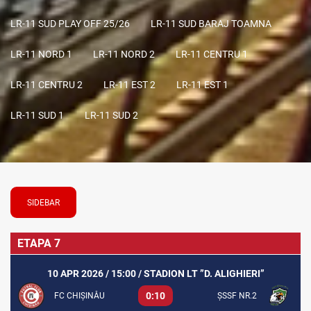
LR-11 SUD PLAY OFF 25/26
LR-11 SUD BARAJ TOAMNA
LR-11 NORD 1
LR-11 NORD 2
LR-11 CENTRU 1
LR-11 CENTRU 2
LR-11 EST 2
LR-11 EST 1
LR-11 SUD 1
LR-11 SUD 2
SIDEBAR
ETAPA 7
10 APR 2026 / 15:00 / STADION LT ”D. ALIGHIERI”
0:10
FC CHIȘINĂU
ȘSSF NR.2