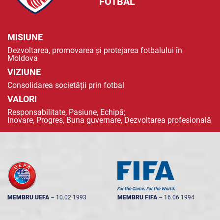
FOTBAL
MISIUNE
Dezvoltarea, promovarea și protejarea fotbalului în
Moldova
VIZIUNE
Consolidarea societății prin fotbal
VALORI
Responsabilitate, Pasiune, Echipă;
Inovare, Progres, Buna guvernare, Dezvoltarea profesională
MEMBRU UEFA
--
10.02.1993
MEMBRU FIFA
--
16.06.1994