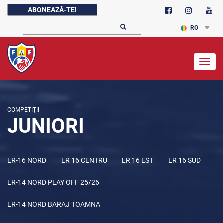
ABONEAZĂ-TE!
RO
Togg
navig
COMPETIȚII
JUNIORI
LR-16 NORD
LR 16 CENTRU
LR 16 EST
LR 16 SUD
LR-14 NORD PLAY OFF 25/26
LR-14 NORD BARAJ TOAMNA