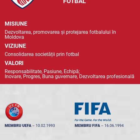
FOTBAL
MISIUNE
Dezvoltarea, promovarea și protejarea fotbalului în
Moldova
VIZIUNE
Consolidarea societății prin fotbal
VALORI
Responsabilitate, Pasiune, Echipă;
Inovare, Progres, Buna guvernare, Dezvoltarea profesională
MEMBRU UEFA
--
10.02.1993
MEMBRU FIFA
--
16.06.1994