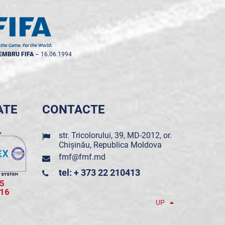
EMBRU FIFA
--
16.06.1994
ATE
CONTACTE
str. Tricolorului, 39, MD-2012, or.
Chișinău, Republica Moldova
fmf@fmf.md
tel: + 373 22 210413
5
016
UP