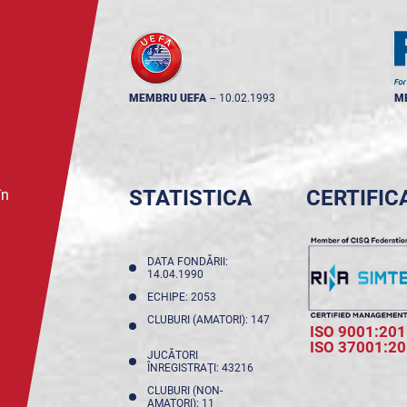
MEMBRU UEFA
--
10.02.1993
M
STATISTICA
CERTIFIC
în
DATA FONDĂRII:
14.04.1990
ECHIPE: 2053
CLUBURI (AMATORI): 147
ISO 9001:201
ISO 37001:2
JUCĂTORI
ÎNREGISTRAŢI: 43216
CLUBURI (NON-
AMATORI): 11