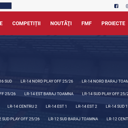
E
COMPETIȚII
NOUTĂŢI
FMF
PROIECTE
16 SUD
LR-14 NORD PLAY OFF 25/26
LR-14 NORD BARAJ TOA
FF 25/26
LR-14 EST BARAJ TOAMNA
LR-14 SUD PLAY OFF 25/
LR-14 CENTRU 2
LR-14 EST 1
LR-14 EST 2
LR-14 SUD 1
2 SUD PLAY OFF 25/26
LR-12 SUD BARAJ TOAMNA
LR-12 CENT