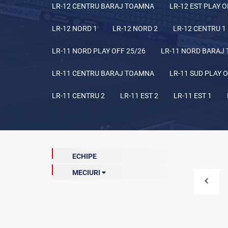
LR-12 CENTRU BARAJ TOAMNA
LR-12 EST PLAY O
LR-12 NORD 1
LR-12 NORD 2
LR-12 CENTRU 1
LR-11 NORD PLAY OFF 25/26
LR-11 NORD BARAJ
LR-11 CENTRU BARAJ TOAMNA
LR-11 SUD PLAY O
LR-11 CENTRU 2
LR-11 EST 2
LR-11 EST 1
ECHIPE
MECIURI
Meciuri de baraj (curentă)