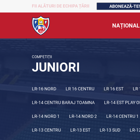
FII ALĂTURI DE ECHIPA ȚĂRII
ABONEAZĂ-TE!
NAȚIONAL
COMPETIȚII
JUNIORI
LR-16 NORD
LR 16 CENTRU
LR 16 EST
LR 
LR-14 CENTRU BARAJ TOAMNA
LR-14 EST PLAY O
LR-14 NORD 1
LR-14 NORD 2
LR-14 CENTRU 1
LR-13 CENTRU
LR-13 EST
LR-13 SUD
LR-1