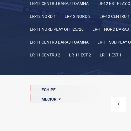
LR-12 CENTRU BARAJ TOAMNA
LR-12 EST PLAY O
LR-12 NORD 1
LR-12 NORD 2
LR-12 CENTRU 1
LR-11 NORD PLAY OFF 25/26
LR-11 NORD BARAJ
LR-11 CENTRU BARAJ TOAMNA
LR-11 SUD PLAY O
LR-11 CENTRU 2
LR-11 EST 2
LR-11 EST 1
ECHIPE
MECIURI
Meciuri de baraj (curentă)