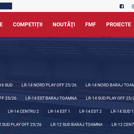
E
COMPETIȚII
NOUTĂŢI
FMF
PROIECTE
16 SUD
LR-14 NORD PLAY OFF 25/26
LR-14 NORD BARAJ TOA
FF 25/26
LR-14 EST BARAJ TOAMNA
LR-14 SUD PLAY OFF 25/
LR-14 CENTRU 2
LR-14 EST 1
LR-14 EST 2
LR-14 SUD 1
2 SUD PLAY OFF 25/26
LR-12 SUD BARAJ TOAMNA
LR-12 CENT