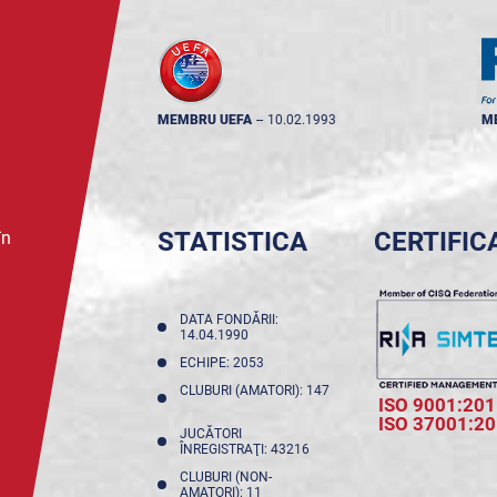
MEMBRU UEFA
--
10.02.1993
M
STATISTICA
CERTIFIC
în
DATA FONDĂRII:
14.04.1990
ECHIPE: 2053
CLUBURI (AMATORI): 147
ISO 9001:201
ISO 37001:2
JUCĂTORI
ÎNREGISTRAŢI: 43216
CLUBURI (NON-
AMATORI): 11