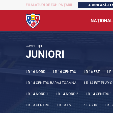
FII ALĂTURI DE ECHIPA ȚĂRII
ABONEAZĂ-TE!
NAȚIONAL
COMPETIȚII
JUNIORI
LR-16 NORD
LR 16 CENTRU
LR 16 EST
LR 
LR-14 CENTRU BARAJ TOAMNA
LR-14 EST PLAY O
LR-14 NORD 1
LR-14 NORD 2
LR-14 CENTRU 1
LR-13 CENTRU
LR-13 EST
LR-13 SUD
LR-1