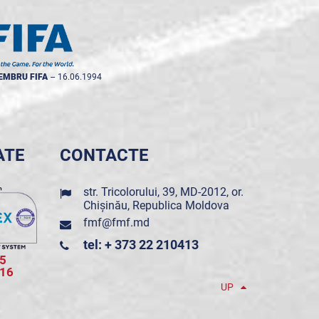
EMBRU FIFA
--
16.06.1994
ATE
CONTACTE
str. Tricolorului, 39, MD-2012, or.
Chișinău, Republica Moldova
fmf@fmf.md
tel: + 373 22 210413
5
016
UP