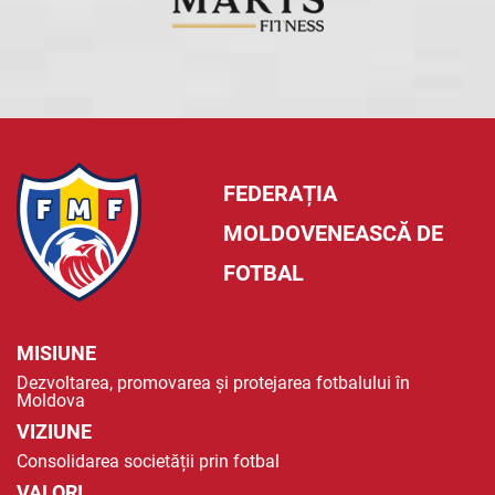
FEDERAȚIA
MOLDOVENEASCĂ DE
FOTBAL
MISIUNE
Dezvoltarea, promovarea și protejarea fotbalului în
Moldova
VIZIUNE
Consolidarea societății prin fotbal
VALORI