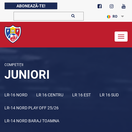
ABONEAZĂ-TE!
RO
Togg
navig
COMPETIȚII
JUNIORI
LR-16 NORD
LR 16 CENTRU
LR 16 EST
LR 16 SUD
LR-14 NORD PLAY OFF 25/26
LR-14 NORD BARAJ TOAMNA