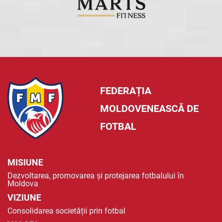
FEDERAȚIA
MOLDOVENEASCĂ DE
FOTBAL
MISIUNE
Dezvoltarea, promovarea și protejarea fotbalului în
Moldova
VIZIUNE
Consolidarea societății prin fotbal