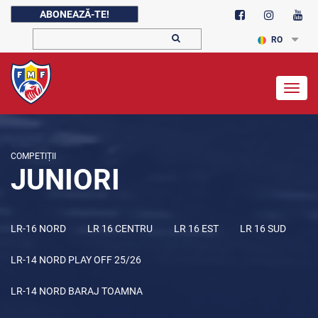
ABONEAZĂ-TE!
RO
Togg
navig
COMPETIȚII
JUNIORI
LR-16 NORD
LR 16 CENTRU
LR 16 EST
LR 16 SUD
LR-14 NORD PLAY OFF 25/26
LR-14 NORD BARAJ TOAMNA