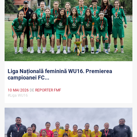
Liga Națională feminină WU16. Premierea
campioanei FC...
10 MAI 2026
DE
REPORTER FMF
#Liga WU16