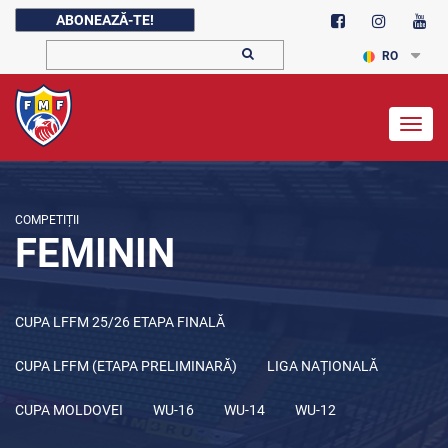
ABONEAZĂ-TE!
RO
Togg
navig
COMPETIȚII
FEMININ
CUPA LFFM 25/26 ETAPA FINALĂ
CUPA LFFM (ETAPA PRELIMINARĂ)
LIGA NAȚIONALĂ
CUPA MOLDOVEI
WU-16
WU-14
WU-12