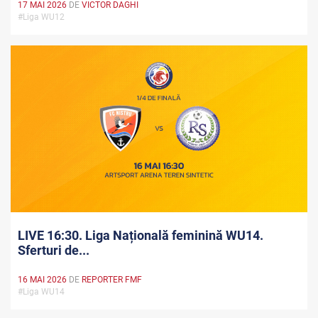
17 MAI 2026
DE
VICTOR DAGHI
#Liga WU12
LIVE 16:30. Liga Națională feminină WU14.
Sferturi de...
16 MAI 2026
DE
REPORTER FMF
#Liga WU14