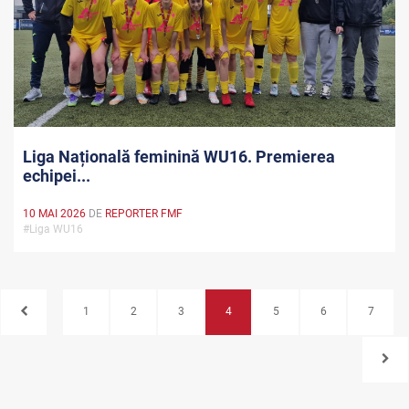
Liga Națională feminină WU16. Premierea
echipei...
10 MAI 2026
DE
REPORTER FMF
#Liga WU16
1
2
3
4
5
6
7