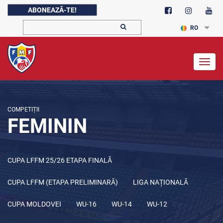
ABONEAZĂ-TE!
RO
Togg
navig
COMPETIȚII
FEMININ
CUPA LFFM 25/26 ETAPA FINALĂ
CUPA LFFM (ETAPA PRELIMINARĂ)
LIGA NAȚIONALĂ
CUPA MOLDOVEI
WU-16
WU-14
WU-12