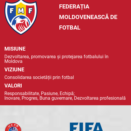
FEDERAȚIA
MOLDOVENEASCĂ DE
FOTBAL
MISIUNE
Dezvoltarea, promovarea și protejarea fotbalului în
Moldova
VIZIUNE
Consolidarea societății prin fotbal
VALORI
Responsabilitate, Pasiune, Echipă;
Inovare, Progres, Buna guvernare, Dezvoltarea profesională