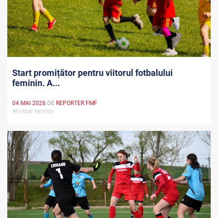
Start promițător pentru viitorul fotbalului
feminin. A...
04 MAI 2026
DE
REPORTER FMF
#Fotbal feminin