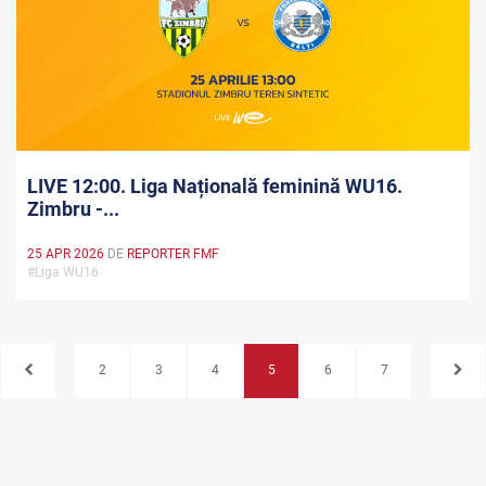
LIVE 12:00. Liga Națională feminină WU16.
Zimbru -...
25 APR 2026
DE
REPORTER FMF
#Liga WU16
2
3
4
5
6
7