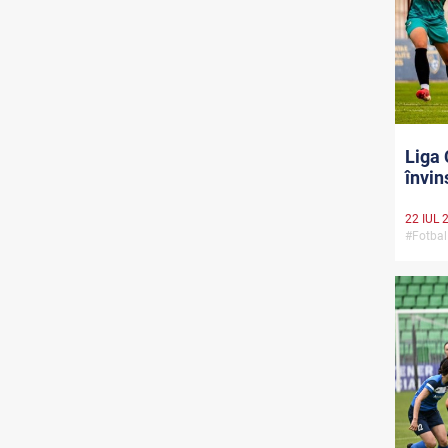
Liga 
învin
22 IUL 
#Fotbal