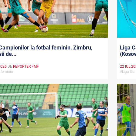
Campionilor la fotbal feminin. Zimbru,
Liga C
să de...
(Kosovo
2026
DE
REPORTER FMF
22 IUL 2
 feminin
#Liga Cam