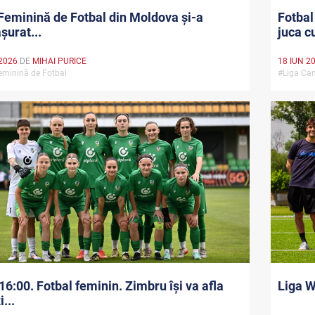
Feminină de Fotbal din Moldova și-a
Fotbal
șurat...
juca cu
2026
DE
MIHAI PURICE
18 IUN 2
eminină de Fotbal
#Liga Cam
16:00. Fotbal feminin. Zimbru își va afla
Liga W
...