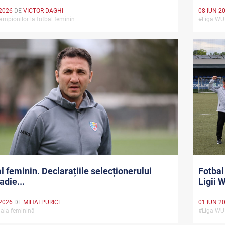
2026
DE
VICTOR DAGHI
08 IUN 2
ampionilor la fotbal feminin
#Liga W
l feminin. Declarațiile selecționerului
Fotbal
die...
Ligii 
2026
DE
MIHAI PURICE
01 IUN 2
ala feminină
#Liga W