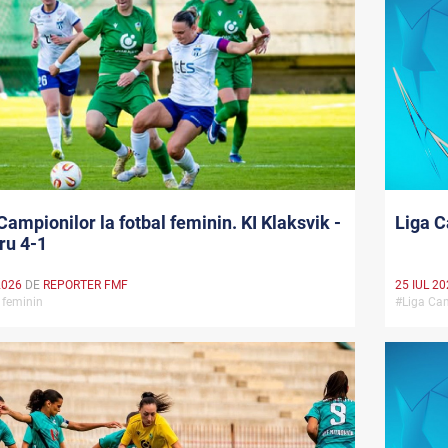
Campionilor la fotbal feminin. KI Klaksvik -
Liga C
ru 4-1
2026
DE
REPORTER FMF
25 IUL 2
 feminin
#Liga Cam