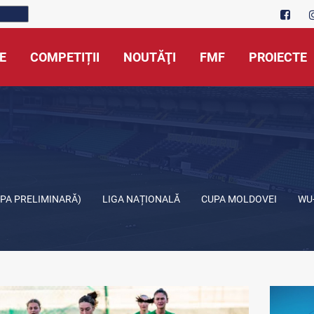
E
COMPETIȚII
NOUTĂŢI
FMF
PROIECTE
APA PRELIMINARĂ)
LIGA NAȚIONALĂ
CUPA MOLDOVEI
WU