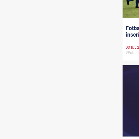
Fotba
înscri
03 IUL 
#Fotbal