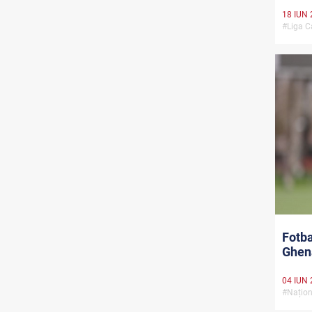
18 IUN 
#Liga C
Fotba
Ghena
04 IUN 
#Națion