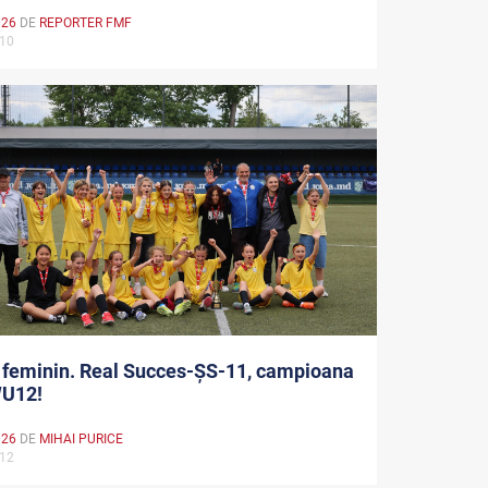
026
DE
REPORTER FMF
U10
 feminin. Real Succes-ȘS-11, campioana
WU12!
026
DE
MIHAI PURICE
U12