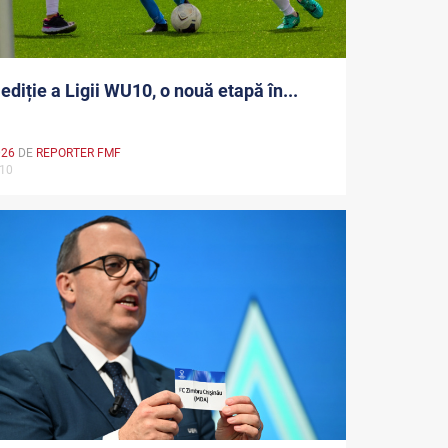
ediție a Ligii WU10, o nouă etapă în...
026
DE
REPORTER FMF
U10