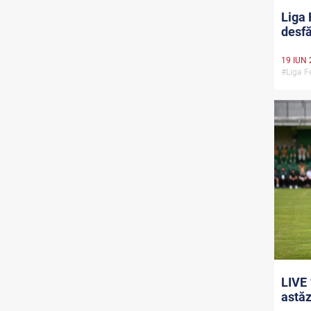
Liga 
desfă
19 IUN 
#Liga F
LIVE 
astăzi