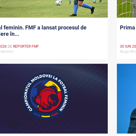
l feminin. FMF a lansat procesul de
Prima 
ere în...
2026
DE
REPORTER FMF
30 IUN 2
 feminin
#Liga W