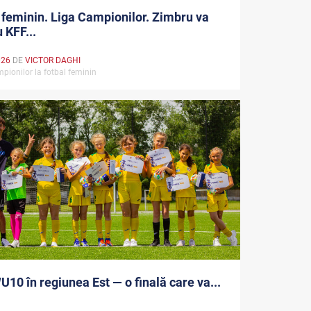
 feminin. Liga Campionilor. Zimbru va
 KFF...
026
DE
VICTOR DAGHI
pionilor la fotbal feminin
U10 în regiunea Est — o finală care va...