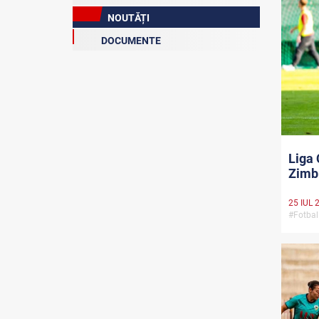
NOUTĂȚI
DOCUMENTE
Liga 
Zimb
25 IUL 
#Fotbal