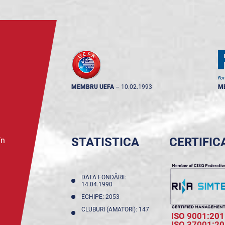
MEMBRU UEFA
--
10.02.1993
M
STATISTICA
CERTIFIC
în
DATA FONDĂRII:
14.04.1990
ECHIPE: 2053
CLUBURI (AMATORI): 147
ISO 9001:201
ISO 37001:2