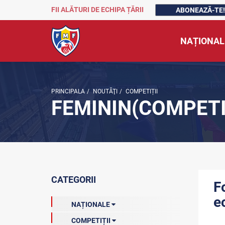
FII ALĂTURI DE ECHIPA ȚĂRII
ABONEAZĂ-TE!
NAȚIONAL
PRINCIPALA
/
NOUTĂŢI
/
COMPETIȚII
FEMININ(COMPETI
CATEGORII
F
e
NAȚIONALE
COMPETIȚII