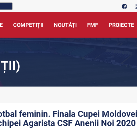
E
COMPETIȚII
NOUTĂŢI
FMF
PROIECTE
ȚII)
otbal feminin. Finala Cupei Moldovei
chipei Agarista CSF Anenii Noi 2020