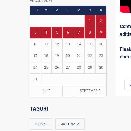
AUGUST 2026
Fotbal în grădinițe
L
M
M
J
V
S
D
1
2
Confe
3
4
5
6
7
8
9
ediți
10
11
12
13
14
15
16
Final
17
18
19
20
21
22
23
dumin
24
25
26
27
28
29
30
31
IULIE
SEPTEMBRIE
TAGURI
FUTSAL
NAȚIONALA