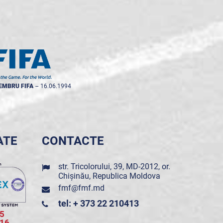
EMBRU FIFA
--
16.06.1994
ATE
CONTACTE
str. Tricolorului, 39, MD-2012, or.
Chișinău, Republica Moldova
fmf@fmf.md
tel: + 373 22 210413
5
016