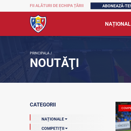
FII ALĂTURI DE ECHIPA ȚĂRII
ABONEAZĂ-TE!
NAȚIONAL
PRINCIPALA
/
NOUTĂŢI
CATEGORII
COMPE
NAȚIONALE
COMPETIȚII