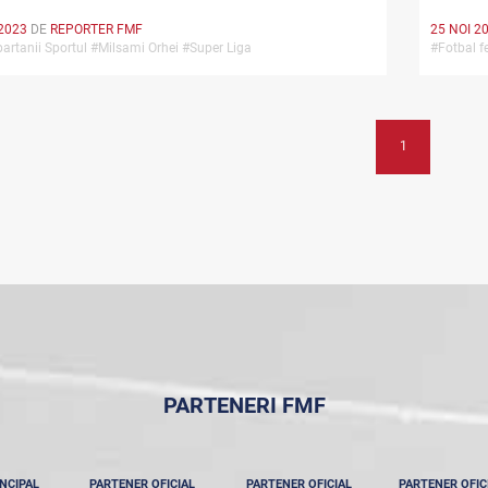
2023
DE
REPORTER FMF
25 NOI 2
artanii Sportul #Milsami Orhei #Super Liga
#Fotbal 
1
PARTENERI FMF
NCIPAL
PARTENER OFICIAL
PARTENER OFICIAL
PARTENER OFIC