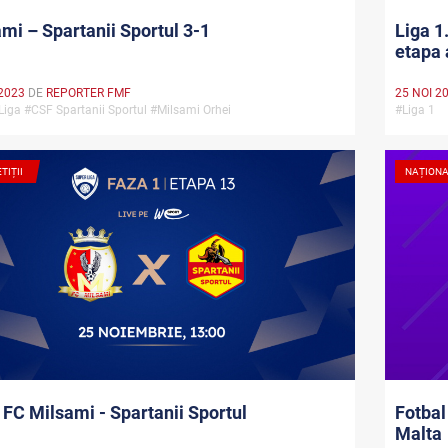
mi – Spartanii Sportul 3-1
Liga 1
etapa 
2023
DE
REPORTER FMF
25 NOI 2
Liga #CSF Spartanii Sportul #Milsami Orhei
#Liga 1
TIȚII
NAȚION
 FC Milsami - Spartanii Sportul
Fotbal
Malta