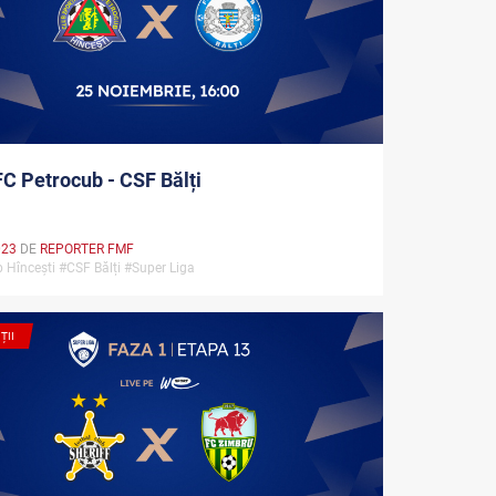
FC Petrocub - CSF Bălți
023
DE
REPORTER FMF
 Hîncești #CSF Bălți #Super Liga
ȚII