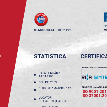
MEMBRU UEFA
--
10.02.1993
M
STATISTICA
CERTIFIC
în
DATA FONDĂRII:
14.04.1990
ECHIPE: 2053
CLUBURI (AMATORI): 147
ISO 9001:201
ISO 37001:2
JUCĂTORI
ÎNREGISTRAŢI: 43216
CLUBURI (NON-