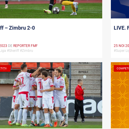
ff – Zimbru 2-0
LIVE. 
2023
DE
REPORTER FMF
25 NOI 2
Liga #Sheriff #Zimbru
#Super Li
TIȚII
COMPETI