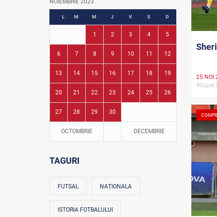
NOIEMBRIE 2023
Fotbal în grădinițe
L
M
M
J
V
S
D
1
2
3
4
5
Sheri
6
7
8
9
10
11
12
13
14
15
16
17
18
19
25 NOI 
#Super 
20
21
22
23
24
25
26
27
28
29
30
COMPE
OCTOMBRIE
DECEMBRIE
TAGURI
FUTSAL
NAȚIONALA
ISTORIA FOTBALULUI