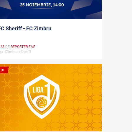
FC Sheriff - FC Zimbru
023
DE
REPORTER FMF
ga #Zimbru #Sheriff
ȚII