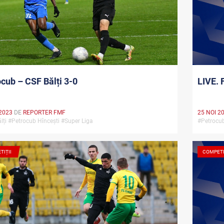
cub – CSF Bălți 3-0
LIVE. 
2023
DE
REPORTER FMF
25 NOI 2
lți #Petrocub Hîncești #Super Liga
#Petrocub
TIȚII
COMPETI