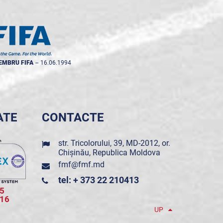
EMBRU FIFA
--
16.06.1994
ATE
CONTACTE
str. Tricolorului, 39, MD-2012, or.
Chișinău, Republica Moldova
fmf@fmf.md
tel: + 373 22 210413
5
016
UP