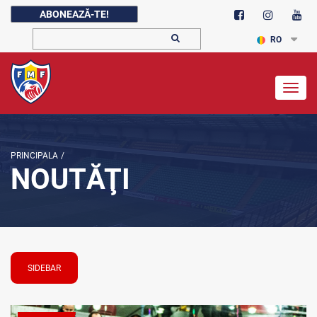
ABONEAZĂ-TE!
RO
Togg
navig
PRINCIPALA
/
NOUTĂŢI
SIDEBAR