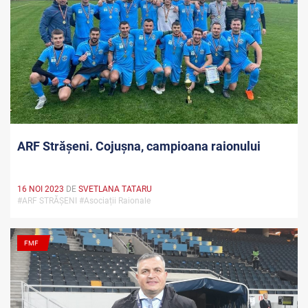
ARF Strășeni. Cojușna, campioana raionului
16 NOI 2023
DE
SVETLANA TATARU
#ARF STRĂȘENI #Asociații Raionale
FMF