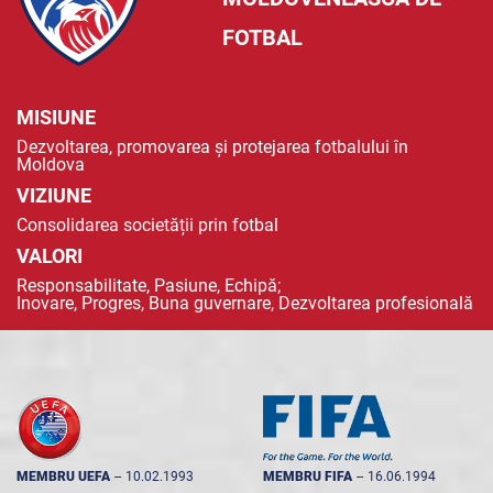
FOTBAL
MISIUNE
Dezvoltarea, promovarea și protejarea fotbalului în
Moldova
VIZIUNE
Consolidarea societății prin fotbal
VALORI
Responsabilitate, Pasiune, Echipă;
Inovare, Progres, Buna guvernare, Dezvoltarea profesională
MEMBRU UEFA
--
10.02.1993
MEMBRU FIFA
--
16.06.1994