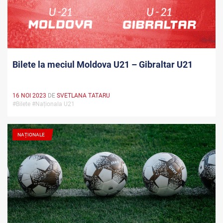
Bilete la meciul Moldova U21 – Gibraltar U21
16 NOI 2023
DE
SVETLANA TATARU
#Bilete #Naționala U21
NAȚIONALE