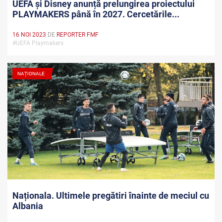
UEFA și Disney anunță prelungirea proiectului
PLAYMAKERS până în 2027. Cercetările...
16 NOI 2023
DE
REPORTER FMF
#UEFA Playmakers
NAȚIONALE
Naționala. Ultimele pregătiri înainte de meciul cu
Albania