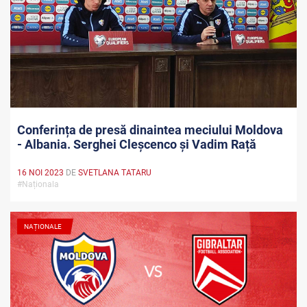
Conferința de presă dinaintea meciului Moldova
- Albania. Serghei Cleșcenco și Vadim Rață
16 NOI 2023
DE
SVETLANA TATARU
#Naționala
NAȚIONALE