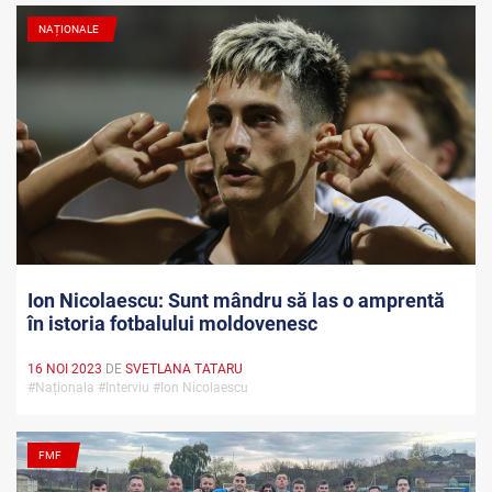
NAȚIONALE
Ion Nicolaescu: Sunt mândru să las o amprentă
în istoria fotbalului moldovenesc
16 NOI 2023
DE
SVETLANA TATARU
#Naționala #Interviu #Ion Nicolaescu
FMF