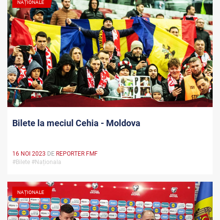
NAȚIONALE
Bilete la meciul Cehia - Moldova
16 NOI 2023
DE
REPORTER FMF
#Bilete #Naționala
NAȚIONALE