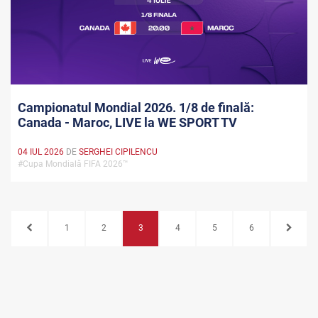
Campionatul Mondial 2026. 1/8 de finală:
Canada - Maroc, LIVE la WE SPORT TV
04 IUL 2026
DE
SERGHEI CIPILENCU
#Cupa Mondială FIFA 2026™
1
2
3
4
5
6