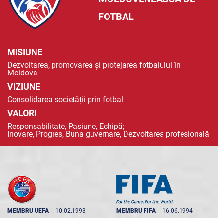
FOTBAL
MISIUNE
Dezvoltarea, promovarea și protejarea fotbalului în
Moldova
VIZIUNE
Consolidarea societății prin fotbal
VALORI
Responsabilitate, Pasiune, Echipă;
Inovare, Progres, Buna guvernare, Dezvoltarea profesională
MEMBRU UEFA
--
10.02.1993
MEMBRU FIFA
--
16.06.1994