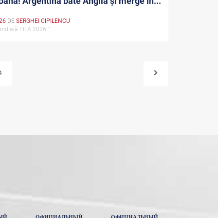
ană! Argentina bate Anglia și merge în...
026
DE
SERGHEI CIPILENCU
ndială FIFA 2026™
4
ЫЙ
ОФИЦИАЛЬНЫЙ
ОФИЦИАЛЬНЫЙ