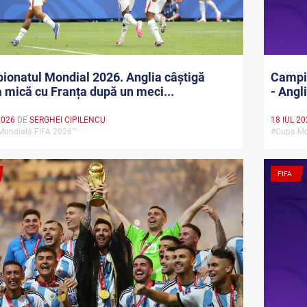
onatul Mondial 2026. Anglia câștigă
Campio
a mică cu Franța după un meci...
- Angl
2026
DE
SERGHEI CIPILENCU
18 IUL 2
Mondială FIFA 2026™
#Cupa Mo
FIFA