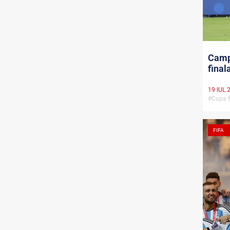
Campi
final
19 IUL 
#Cupa 
FIFA