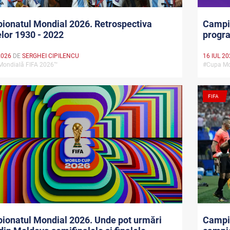
onatul Mondial 2026. Retrospectiva
Campio
elor 1930 - 2022
progra
2026
DE
SERGHEI CIPILENCU
16 IUL 2
Mondială FIFA 2026™
#Cupa Mo
FIFA
ionatul Mondial 2026. Unde pot urmări
Campi