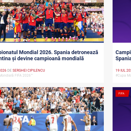
ionatul Mondial 2026. Spania detronează
Campio
tina și devine campioană mondială
Spania
2026
DE
SERGHEI CIPILENCU
19 IUL 2
Mondială FIFA 2026™
#Cupa Mo
FIFA