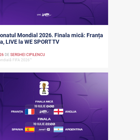
natul Mondial 2026. Finala mică: Franța
ia, LIVE la WE SPORT TV
026
DE
SERGHEI CIPILENCU
ndială FIFA 2026™