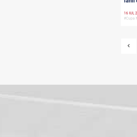
fanii
16 IUL 
#Cupa 