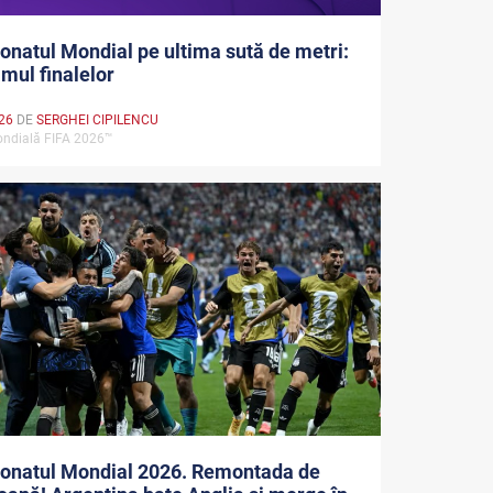
natul Mondial pe ultima sută de metri:
mul finalelor
026
DE
SERGHEI CIPILENCU
ndială FIFA 2026™
onatul Mondial 2026. Remontada de