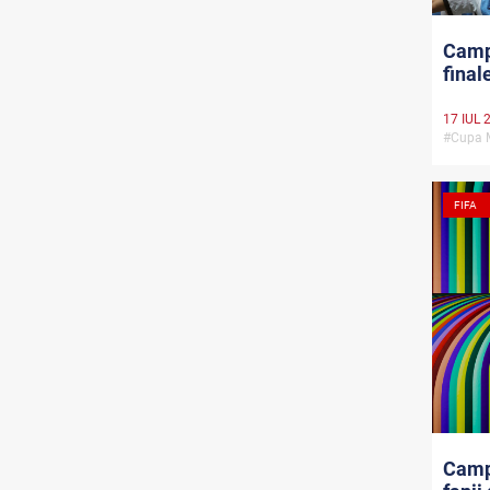
Campi
final
17 IUL 
#Cupa 
FIFA
Camp