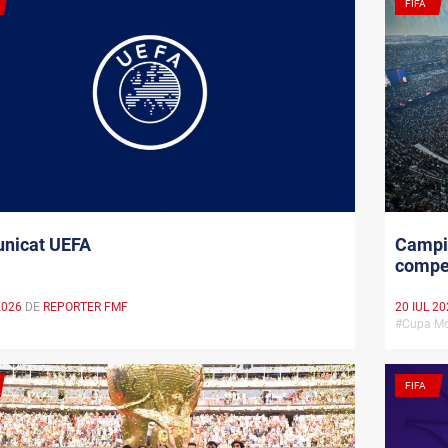
FIFA
nicat UEFA
Campio
compet
2026
DE
REPORTER FMF
20 IUL 2
A
#Cupa Mo
FIFA