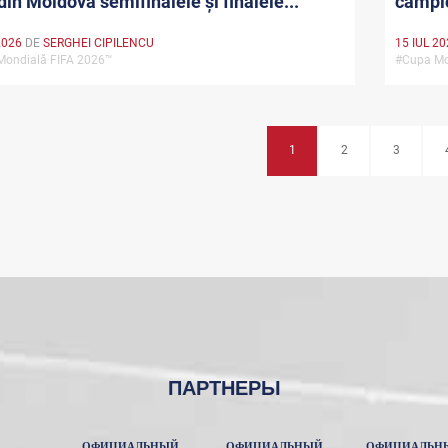
 din Moldova semifinalele și finalele...
campio
2026
DE
SERGHEI CIPILENCU
15 IUL 2
Mondială FIFA 2026™
#Cupa Mo
1
2
3
ПАРТНЕРЫ
ОФИЦИАЛЬНЫЙ
ОФИЦИАЛЬНЫЙ
ОФИЦИАЛЬН