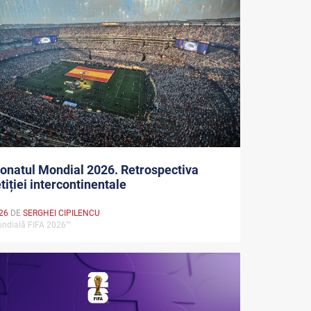
natul Mondial 2026. Retrospectiva
iției intercontinentale
026
DE
SERGHEI CIPILENCU
ndială FIFA 2026™