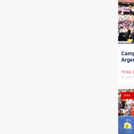
Camp
Argen
19 IUL 
#Cupa 
FIFA