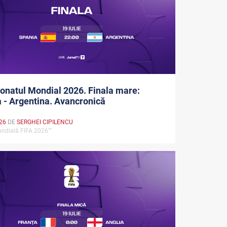
natul Mondial 2026. Finala mare:
 - Argentina. Avancronică
026
DE
SERGHEI CIPILENCU
ndială FIFA 2026™