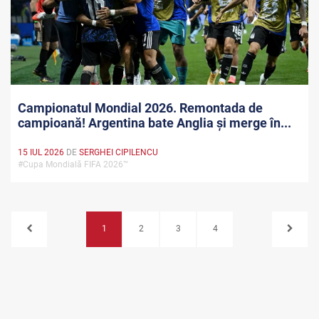
Campionatul Mondial 2026. Remontada de
campioană! Argentina bate Anglia și merge în...
15 IUL 2026
DE
SERGHEI CIPILENCU
#Cupa Mondială FIFA 2026™
1
2
3
4