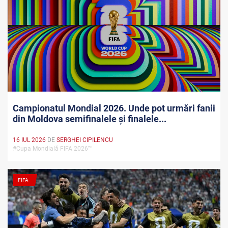
Campionatul Mondial 2026. Unde pot urmări fanii
din Moldova semifinalele și finalele...
16 IUL 2026
DE
SERGHEI CIPILENCU
#Cupa Mondială FIFA 2026™
FIFA