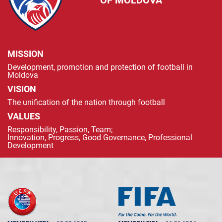
MISSION
Development, promotion and protection of football in
Moldova
VISION
The unification of the nation through football
VALUES
Responsibility, Passion, Team;
Innovation, Progress, Good Governance, Professional
Development