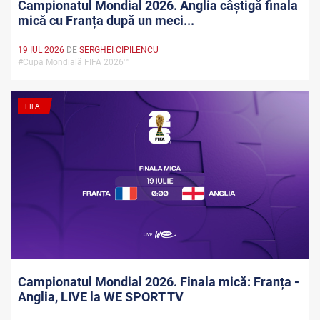
Campionatul Mondial 2026. Anglia câștigă finala
mică cu Franța după un meci...
19 IUL 2026
DE
SERGHEI CIPILENCU
#Cupa Mondială FIFA 2026™
FIFA
Campionatul Mondial 2026. Finala mică: Franța -
Anglia, LIVE la WE SPORT TV