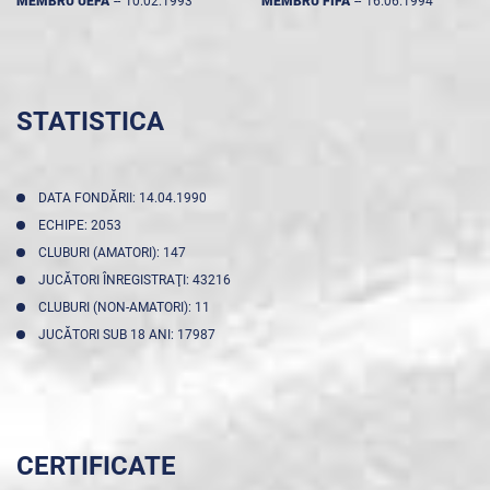
MEMBRU UEFA
--
10.02.1993
MEMBRU FIFA
--
16.06.1994
STATISTICA
DATA FONDĂRII: 14.04.1990
ECHIPE: 2053
CLUBURI (AMATORI): 147
JUCĂTORI ÎNREGISTRAŢI: 43216
CLUBURI (NON-AMATORI): 11
JUCĂTORI SUB 18 ANI: 17987
CERTIFICATE