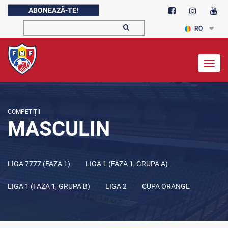
ABONEAZĂ-TE!
RO
Togg
navig
COMPETIȚII
MASCULIN
LIGA 7777 (FAZA 1)
LIGA 1 (FAZA 1, GRUPA A)
LIGA 1 (FAZA 1, GRUPA B)
LIGA 2
CUPA ORANGE