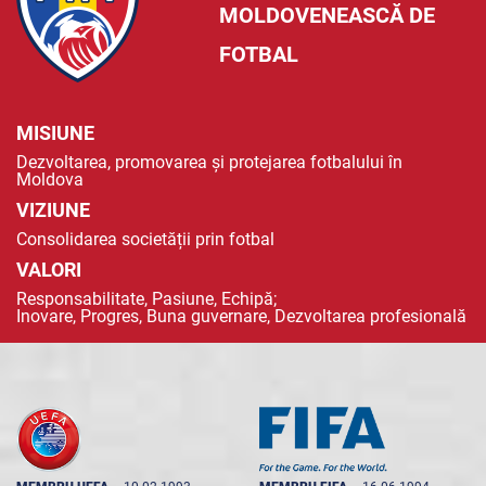
MOLDOVENEASCĂ DE
FOTBAL
MISIUNE
Dezvoltarea, promovarea și protejarea fotbalului în
Moldova
VIZIUNE
Consolidarea societății prin fotbal
VALORI
Responsabilitate, Pasiune, Echipă;
Inovare, Progres, Buna guvernare, Dezvoltarea profesională