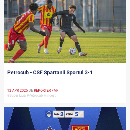
Petrocub - CSF Spartanii Sportul 3-1
12 APR 2025
DE
REPORTER FMF
#Super Liga #Petrocub Hîncești