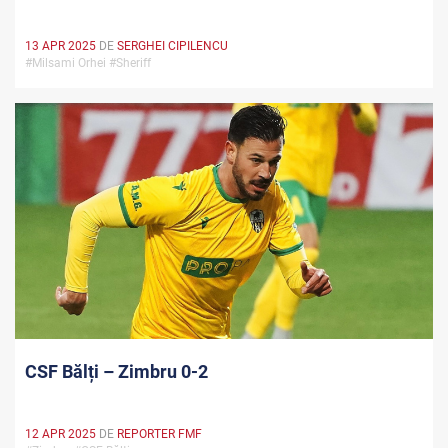
13 APR 2025
DE
SERGHEI CIPILENCU
#Milsami Orhei #Sheriff
CSF Bălți – Zimbru 0-2
12 APR 2025
DE
REPORTER FMF