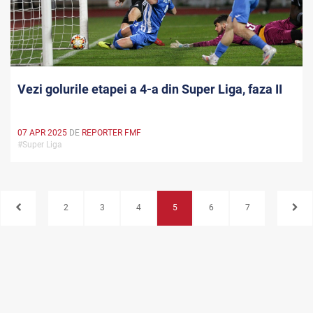
Vezi golurile etapei a 4-a din Super Liga, faza II
07 APR 2025
DE
REPORTER FMF
#Super Liga
2
3
4
5
6
7