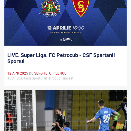
LIVE. Super Liga. FC Petrocub - CSF Spartanii
Sportul
12 APR 2025
DE
SERGHEI CIPILENCU
#CSF Spartanii Sportul #Petrocub Hîncești