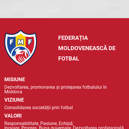
FEDERAȚIA
MOLDOVENEASCĂ DE
FOTBAL
MISIUNE
Dezvoltarea, promovarea și protejarea fotbalului în
Moldova
VIZIUNE
Consolidarea societății prin fotbal
VALORI
Responsabilitate, Pasiune, Echipă;
Inovare, Progres, Buna guvernare, Dezvoltarea profesională