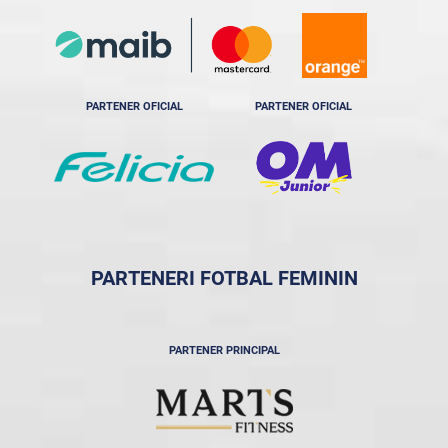
PARTENER OFICIAL
PARTENER OFICIAL
PARTENERI FOTBAL FEMININ
PARTENER PRINCIPAL