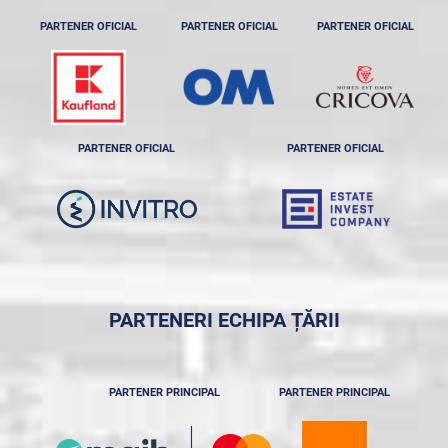
PARTENER OFICIAL
PARTENER OFICIAL
PARTENER OFICIAL
PARTENER OFICIAL
PARTENER OFICIAL
PARTENERI ECHIPA ȚĂRII
PARTENER PRINCIPAL
PARTENER PRINCIPAL