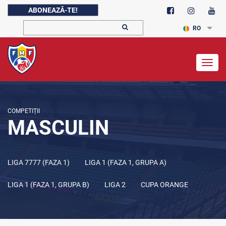
ABONEAZĂ-TE!
RO
Togg
navig
COMPETIȚII
MASCULIN
LIGA 7777 (FAZA 1)
LIGA 1 (FAZA 1, GRUPA A)
LIGA 1 (FAZA 1, GRUPA B)
LIGA 2
CUPA ORANGE