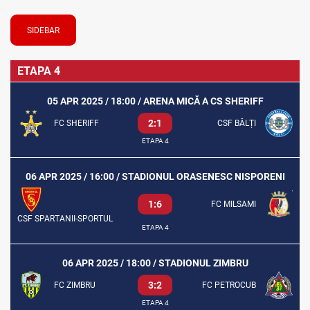
SIDEBAR
ETAPA 4
05 APR 2025 / 18:00 / ARENA MICĂ A CS SHERIFF
2:1
FC SHERIFF
CSF BĂLȚI
ETAPA 4
06 APR 2025 / 16:00 / STADIONUL ORASENESC NISPORENI
1:6
FC MILSAMI
CSF SPARTANII-SPORTUL
ETAPA 4
06 APR 2025 / 18:00 / STADIONUL ZIMBRU
3:2
FC ZIMBRU
FC PETROCUB
ETAPA 4