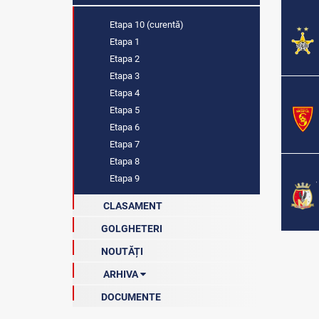
Etapa 10 (curentă)
Etapa 1
Etapa 2
Etapa 3
Etapa 4
Etapa 5
Etapa 6
Etapa 7
Etapa 8
Etapa 9
CLASAMENT
GOLGHETERI
NOUTĂȚI
ARHIVA
DOCUMENTE
Arhiva clasamentelor