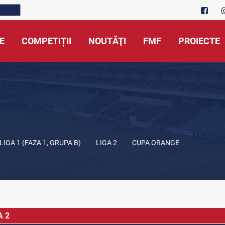
E
COMPETIȚII
NOUTĂŢI
FMF
PROIECTE
LIGA 1 (FAZA 1, GRUPA B)
LIGA 2
CUPA ORANGE
A 2