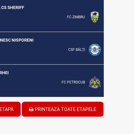
A CS SHERIFF
FC ZIMBRU
SENESC NISPORENI
CSF BĂLȚI
ORHEI
FC PETROCUB
ETAPA
PRINTEAZA TOATE ETAPELE