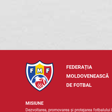
FEDERAȚIA
MOLDOVENEASCĂ
DE FOTBAL
MISIUNE
Dezvoltarea, promovarea și protejarea fotbalului 