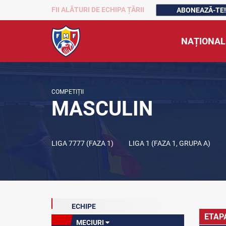
FII ALĂTURI DE ECHIPA ȚĂRII
ABONEAZĂ-TE!
NAȚIONAL
COMPETIȚII
MASCULIN
LIGA 7777 (FAZA 1)
LIGA 1 (FAZA 1, GRUPA A)
ECHIPE
ETAP
MECIURI