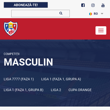
ABONEAZĂ-TE!
RO
Togg
navig
COMPETIȚII
MASCULIN
LIGA 7777 (FAZA 1)
LIGA 1 (FAZA 1, GRUPA A)
LIGA 1 (FAZA 1, GRUPA B)
LIGA 2
CUPA ORANGE