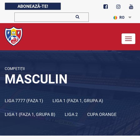
ABONEAZĂ-TE!
RO
Togg
navig
COMPETIȚII
MASCULIN
LIGA 7777 (FAZA 1)
LIGA 1 (FAZA 1, GRUPA A)
LIGA 1 (FAZA 1, GRUPA B)
LIGA 2
CUPA ORANGE