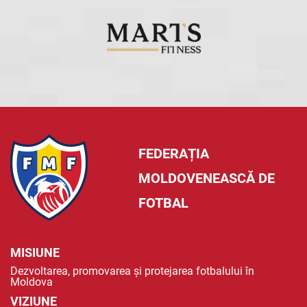
FEDERAȚIA
MOLDOVENEASCĂ DE
FOTBAL
MISIUNE
Dezvoltarea, promovarea și protejarea fotbalului în
Moldova
VIZIUNE