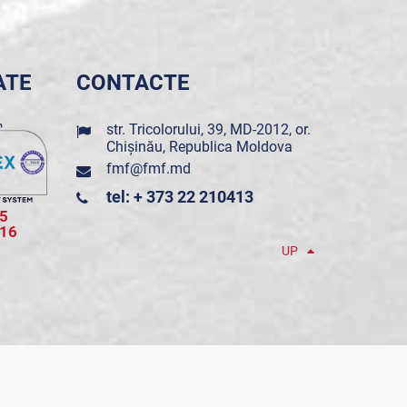
ATE
CONTACTE
str. Tricolorului, 39, MD-2012, or.
Chișinău, Republica Moldova
fmf@fmf.md
tel: + 373 22 210413
5
016
UP
POWERED BY ONE TELECOM