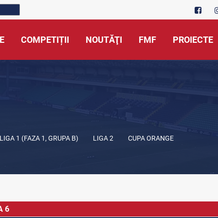
E
COMPETIȚII
NOUTĂŢI
FMF
PROIECTE
LIGA 1 (FAZA 1, GRUPA B)
LIGA 2
CUPA ORANGE
A 6