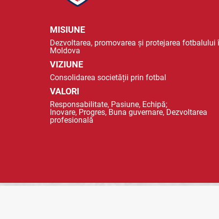
MISIUNE
Dezvoltarea, promovarea și protejarea fotbalului 
Moldova
VIZIUNE
Consolidarea societății prin fotbal
VALORI
Responsabilitate, Pasiune, Echipă;
Inovare, Progres, Buna guvernare, Dezvoltarea
profesională
© 2023 FMF - FEDERAȚIA MOLDOVENEASCA DE FOTBAL |
POLITICA DE CO