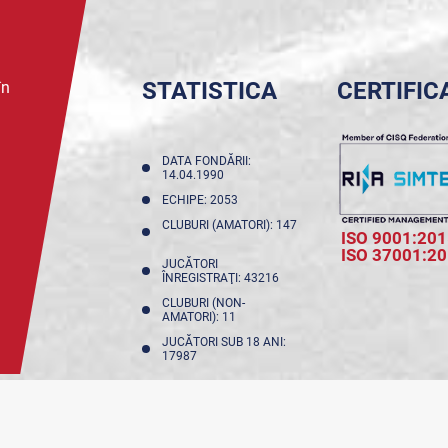
STATISTICA
CERTIFIC
în
DATA FONDĂRII:
14.04.1990
ECHIPE: 2053
CLUBURI (AMATORI): 147
ISO 9001:201
ISO 37001:2
JUCĂTORI
ÎNREGISTRAŢI: 43216
CLUBURI (NON-
AMATORI): 11
JUCĂTORI SUB 18 ANI:
17987
NFIDENȚIALITATE