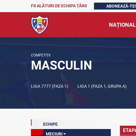
FII ALĂTURI DE ECHIPA ȚĂRII
ABONEAZĂ-TE!
NAȚIONAL
COMPETIȚII
MASCULIN
LIGA 7777 (FAZA 1)
LIGA 1 (FAZA 1, GRUPA A)
ECHIPE
ETAP
MECIURI