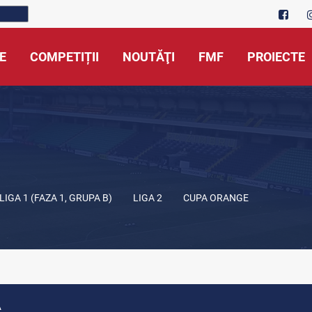
E
COMPETIȚII
NOUTĂŢI
FMF
PROIECTE
LIGA 1 (FAZA 1, GRUPA B)
LIGA 2
CUPA ORANGE
A