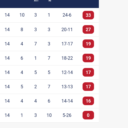
ATI
RI
14
10
3
1
24-6
33
14
8
3
3
20-11
27
14
4
7
3
17-17
19
14
6
1
7
18-22
19
14
4
5
5
12-14
17
14
5
2
7
13-13
17
14
4
4
6
14-14
16
14
1
3
10
5-26
0