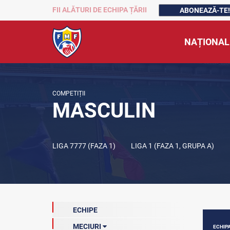
FII ALĂTURI DE ECHIPA ȚĂRII
ABONEAZĂ-TE!
NAȚIONAL
COMPETIȚII
MASCULIN
LIGA 7777 (FAZA 1)
LIGA 1 (FAZA 1, GRUPA A)
ECHIPE
MECIURI
ECHIP