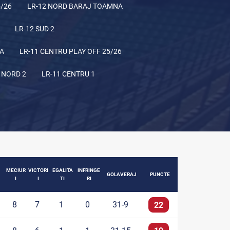
5/26
LR-12 NORD BARAJ TOAMNA
LR-12 SUD 2
NA
LR-11 CENTRU PLAY OFF 25/26
 NORD 2
LR-11 CENTRU 1
MECIUR
VICTORI
EGALITA
INFRINGE
GOLAVERAJ
PUNCTE
I
I
TI
RI
8
7
1
0
31-9
22