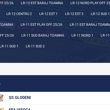
FF 25/26
LR-12 EST BARAJ TOAMNA
LR-12 NORD PLAY OFF 2
LR-12 CENTRU 2
LR-12 EST 1
LR-12 EST 2
LR-12 SUD 1
 TOAMNA
LR-11 EST PLAY OFF 25/26
LR-11 EST BARAJ TOAM
FF 25/26
LR-11 SUD BARAJ TOAMNA
LR-11 NORD 1
LR-11
LR-11 SUD 1
LR-11 SUD 2
A
ȘS GLODENI
EFA VISOCA