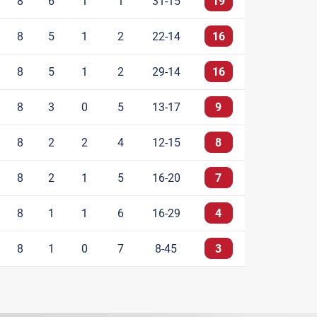
8
6
1
1
31-15
19
8
5
1
2
22-14
16
8
5
1
2
29-14
16
8
3
0
5
13-17
9
8
2
2
4
12-15
8
8
2
1
5
16-20
7
8
1
1
6
16-29
4
8
1
0
7
8-45
3