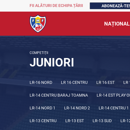
FII ALĂTURI DE ECHIPA ȚĂRII
ABONEAZĂ-TE!
NAȚIONAL
COMPETIȚII
JUNIORI
LR-16 NORD
LR 16 CENTRU
LR 16 EST
LR 
LR-14 CENTRU BARAJ TOAMNA
LR-14 EST PLAY O
LR-14 NORD 1
LR-14 NORD 2
LR-14 CENTRU 1
LR-13 CENTRU
LR-13 EST
LR-13 SUD
LR-1