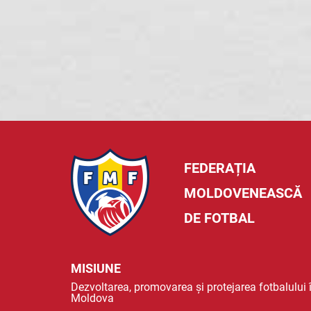
FEDERAȚIA
MOLDOVENEASCĂ
DE FOTBAL
MISIUNE
Dezvoltarea, promovarea și protejarea fotbalului 
Moldova