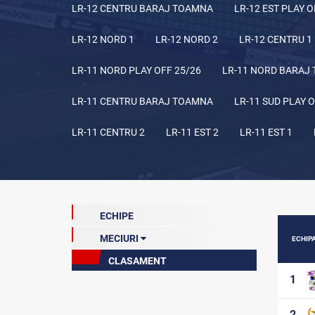
LR-12 CENTRU BARAJ TOAMNA
LR-12 EST PLAY O
LR-12 NORD 1
LR-12 NORD 2
LR-12 CENTRU 1
LR-11 NORD PLAY OFF 25/26
LR-11 NORD BARAJ
LR-11 CENTRU BARAJ TOAMNA
LR-11 SUD PLAY O
LR-11 CENTRU 2
LR-11 EST 2
LR-11 EST 1
ECHIPE
MECIURI
ECHIP
CLASAMENT
Etapa 9 (curentă)
1
Etapa 1
Etapa 2
2