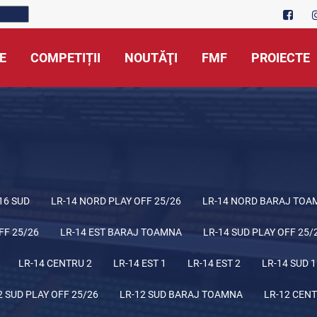
E
COMPETIȚII
NOUTĂŢI
FMF
PROIECTE
16 SUD
LR-14 NORD PLAY OFF 25/26
LR-14 NORD BARAJ TOA
FF 25/26
LR-14 EST BARAJ TOAMNA
LR-14 SUD PLAY OFF 25/
LR-14 CENTRU 2
LR-14 EST 1
LR-14 EST 2
LR-14 SUD 1
2 SUD PLAY OFF 25/26
LR-12 SUD BARAJ TOAMNA
LR-12 CENT