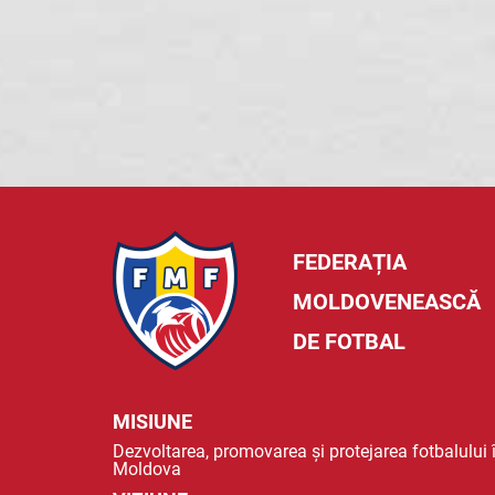
FEDERAȚIA
MOLDOVENEASCĂ
DE FOTBAL
MISIUNE
Dezvoltarea, promovarea și protejarea fotbalului 
Moldova