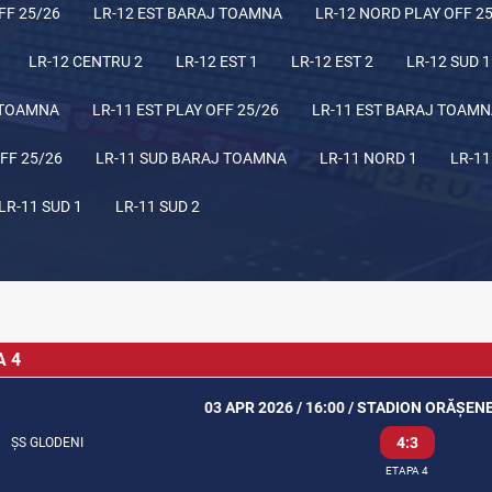
FF 25/26
LR-12 EST BARAJ TOAMNA
LR-12 NORD PLAY OFF 2
LR-12 CENTRU 2
LR-12 EST 1
LR-12 EST 2
LR-12 SUD 1
 TOAMNA
LR-11 EST PLAY OFF 25/26
LR-11 EST BARAJ TOAM
FF 25/26
LR-11 SUD BARAJ TOAMNA
LR-11 NORD 1
LR-11
LR-11 SUD 1
LR-11 SUD 2
A 4
03 APR 2026 / 16:00 / STADION ORĂȘEN
4:3
ȘS GLODENI
ETAPA 4