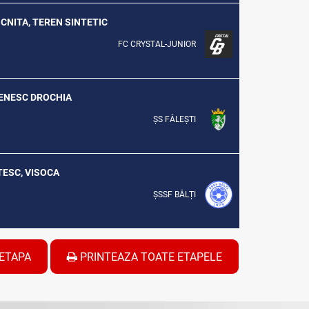
OCNITA, TEREN SINTETIC
FC CRYSTAL-JUNIOR
ȘENESC DROCHIA
ȘS FĂLEȘTI
ATESC, VISOCA
ȘSSF BĂLȚI
ETAPA
PRINTEAZA TOATE ETAPELE