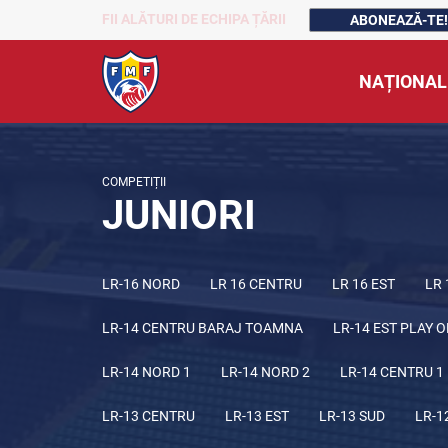
FII ALĂTURI DE ECHIPA ȚĂRII
ABONEAZĂ-TE!
NAȚIONAL
COMPETIȚII
JUNIORI
LR-16 NORD
LR 16 CENTRU
LR 16 EST
LR 
LR-14 CENTRU BARAJ TOAMNA
LR-14 EST PLAY O
LR-14 NORD 1
LR-14 NORD 2
LR-14 CENTRU 1
LR-13 CENTRU
LR-13 EST
LR-13 SUD
LR-1