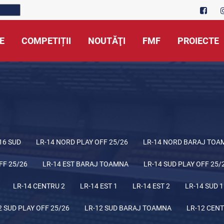
E
COMPETIȚII
NOUTĂŢI
FMF
PROIECTE
16 SUD
LR-14 NORD PLAY OFF 25/26
LR-14 NORD BARAJ TOA
FF 25/26
LR-14 EST BARAJ TOAMNA
LR-14 SUD PLAY OFF 25/
LR-14 CENTRU 2
LR-14 EST 1
LR-14 EST 2
LR-14 SUD 1
2 SUD PLAY OFF 25/26
LR-12 SUD BARAJ TOAMNA
LR-12 CENT