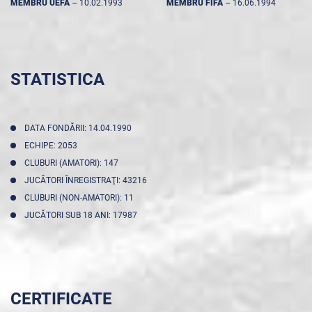
MEMBRU UEFA
--
10.02.1993
MEMBRU FIFA
--
16.06.1994
STATISTICA
DATA FONDĂRII: 14.04.1990
ECHIPE: 2053
CLUBURI (AMATORI): 147
JUCĂTORI ÎNREGISTRAŢI: 43216
CLUBURI (NON-AMATORI): 11
JUCĂTORI SUB 18 ANI: 17987
CERTIFICATE