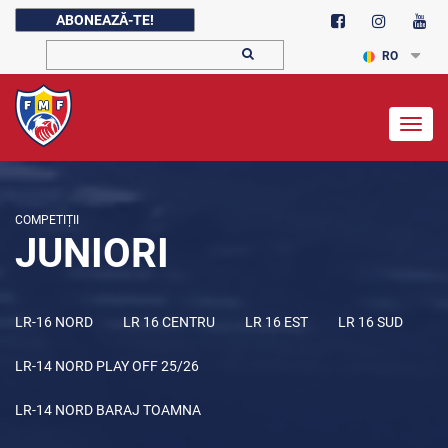
ABONEAZĂ-TE!
RO
Togg
navig
COMPETIȚII
JUNIORI
LR-16 NORD
LR 16 CENTRU
LR 16 EST
LR 16 SUD
LR-14 NORD PLAY OFF 25/26
LR-14 NORD BARAJ TOAMNA