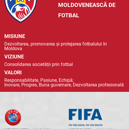
MOLDOVENEASCĂ DE
FOTBAL
MISIUNE
Dezvoltarea, promovarea și protejarea fotbalului în
Moldova
VIZIUNE
Consolidarea societății prin fotbal
VALORI
Responsabilitate, Pasiune, Echipă;
Inovare, Progres, Buna guvernare, Dezvoltarea profesională