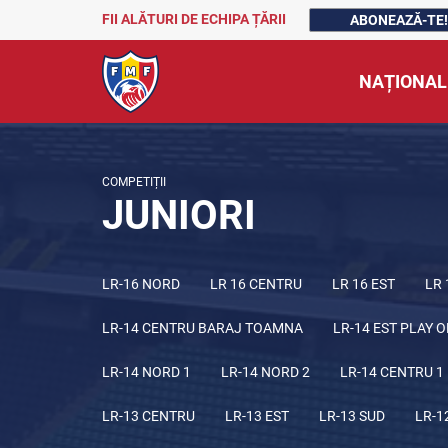
FII ALĂTURI DE ECHIPA ȚĂRII
ABONEAZĂ-TE!
NAȚIONAL
COMPETIȚII
JUNIORI
LR-16 NORD
LR 16 CENTRU
LR 16 EST
LR 
LR-14 CENTRU BARAJ TOAMNA
LR-14 EST PLAY O
LR-14 NORD 1
LR-14 NORD 2
LR-14 CENTRU 1
LR-13 CENTRU
LR-13 EST
LR-13 SUD
LR-1