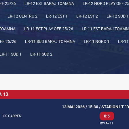
FF 25/26
LR-12 EST BARAJ TOAMNA
LR-12 NORD PLAY OFF 2
LR-12 CENTRU 2
LR-12 EST 1
LR-12 EST 2
LR-12 SUD 1
 TOAMNA
LR-11 EST PLAY OFF 25/26
LR-11 EST BARAJ TOAM
FF 25/26
LR-11 SUD BARAJ TOAMNA
LR-11 NORD 1
LR-11
LR-11 SUD 1
LR-11 SUD 2
A 13
13 MAI 2026 / 15:30 / STADION LT ”D
0:5
CS CARPEN
ETAPA 13