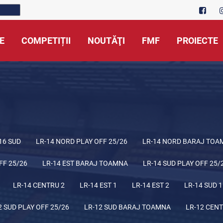
E
COMPETIȚII
NOUTĂŢI
FMF
PROIECTE
16 SUD
LR-14 NORD PLAY OFF 25/26
LR-14 NORD BARAJ TOA
FF 25/26
LR-14 EST BARAJ TOAMNA
LR-14 SUD PLAY OFF 25/
LR-14 CENTRU 2
LR-14 EST 1
LR-14 EST 2
LR-14 SUD 1
2 SUD PLAY OFF 25/26
LR-12 SUD BARAJ TOAMNA
LR-12 CENT