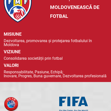
MOLDOVENEASCĂ DE
FOTBAL
MISIUNE
Dezvoltarea, promovarea și protejarea fotbalului în
Moldova
VIZIUNE
Consolidarea societății prin fotbal
VALORI
Responsabilitate, Pasiune, Echipă;
Inovare, Progres, Buna guvernare, Dezvoltarea profesională