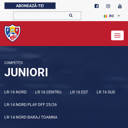
ABONEAZĂ-TE!
RO
Togg
navig
COMPETIȚII
JUNIORI
LR-16 NORD
LR 16 CENTRU
LR 16 EST
LR 16 SUD
LR-14 NORD PLAY OFF 25/26
LR-14 NORD BARAJ TOAMNA