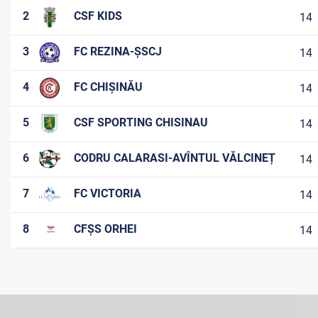
2
CSF KIDS
14
3
FC REZINA-ȘSCJ
14
4
FC CHIȘINĂU
14
5
CSF SPORTING CHISINAU
14
6
CODRU CALARASI-AVÎNTUL VĂLCINEȚ
14
7
FC VICTORIA
14
8
CFȘS ORHEI
14