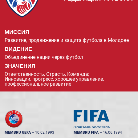
МИССИЯ
Развитие, продвижение и защита футбола в Молдове
ВИДЕНИЕ
Объединение нации через футбол
ЗНАЧЕНИЯ
Ответственность, Страсть, Команда;
Инновации, прогресс, хорошее управление,
профессиональное развитие
MEMBRU UEFA
--
10.02.1993
MEMBRU FIFA
--
16.06.1994