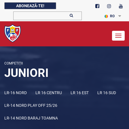
ABONEAZĂ-TE!
RO
Togg
navig
COMPETIȚII
JUNIORI
LR-16 NORD
LR 16 CENTRU
LR 16 EST
LR 16 SUD
LR-14 NORD PLAY OFF 25/26
LR-14 NORD BARAJ TOAMNA