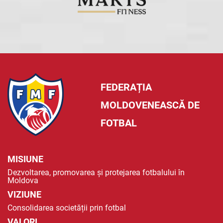
FEDERAȚIA
MOLDOVENEASCĂ DE
FOTBAL
MISIUNE
Dezvoltarea, promovarea și protejarea fotbalului în
Moldova
VIZIUNE
Consolidarea societății prin fotbal
VALORI