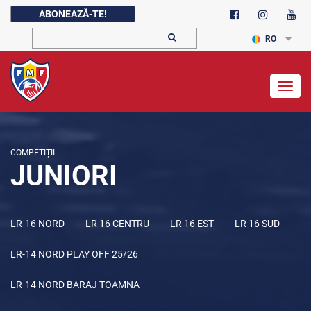
ABONEAZĂ-TE!
RO
Togg
navig
COMPETIȚII
JUNIORI
LR-16 NORD
LR 16 CENTRU
LR 16 EST
LR 16 SUD
LR-14 NORD PLAY OFF 25/26
LR-14 NORD BARAJ TOAMNA