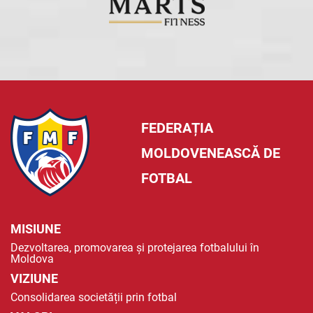
FEDERAȚIA
MOLDOVENEASCĂ DE
FOTBAL
MISIUNE
Dezvoltarea, promovarea și protejarea fotbalului în
Moldova
VIZIUNE
Consolidarea societății prin fotbal