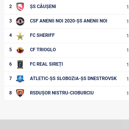
2
ȘS CĂUȘENI
1
3
CSF ANENII NOI 2020-ȘS ANENII NOI
1
4
FC SHERIFF
1
5
CF TRIOGLO
1
6
FC REAL SIREȚI
1
7
ATLETIC-ȘS SLOBOZIA-ȘS DNESTROVSK
1
8
RSDUȘOR NISTRU-CIOBURCIU
1