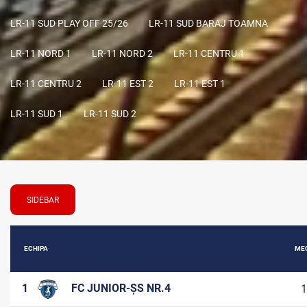
LR-11 SUD PLAY OFF 25/26
LR-11 SUD BARAJ TOAMNA
LR-11 NORD 1
LR-11 NORD 2
LR-11 CENTRU 1
LR-11 CENTRU 2
LR-11 EST 2
LR-11 EST 1
LR-11 SUD 1
LR-11 SUD 2
SIDEBAR
ECHIPA
MEC
1
FC JUNIOR-ȘS NR.4
1