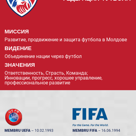
МИССИЯ
Развитие, продвижение и защита футбола в Молдове
ВИДЕНИЕ
Объединение нации через футбол
ЗНАЧЕНИЯ
Ответственность, Страсть, Команда;
Инновации, прогресс, хорошее управление,
профессиональное развитие
MEMBRU UEFA
--
10.02.1993
MEMBRU FIFA
--
16.06.1994