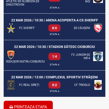
ATLETIC-ȘS SLOBOZIA-ȘS
NOI
DNESTROVSK
ETAPA 4
22 MAR 2026 / 10:30 / ARENA ACOPERITA A CS SHERIFF
8:0
FC SHERIFF
ȘS CĂUȘENI
ETAPA 4
22 MAR 2026 / 10:30 / STADION SĂTESC CIOBURCIU
FC JUNIOR-ȘS
1:4
NR.4
RSDUȘOR NISTRU-CIOBURCIU
ETAPA 4
22 MAR 2026 / 13:00 / COMPLEXUL SPORTIV STRĂȘENI
0:2
FC REAL SIREȚI
CF TRIOGLO
ETAPA 4
PRINTEAZA ETAPA