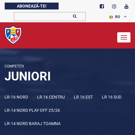
ABONEAZĂ-TE!
RO
Togg
navig
COMPETIȚII
JUNIORI
LR-16 NORD
LR 16 CENTRU
LR 16 EST
LR 16 SUD
LR-14 NORD PLAY OFF 25/26
LR-14 NORD BARAJ TOAMNA