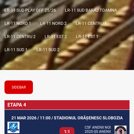
LR-11 SUD PLAY OFF 25/26
LR-11 SUD BARAJ TOAMNA
LR-11 NORD 1
LR-11 NORD 2
LR-11 CENTRU 1
LR-11 CENTRU 2
LR-11 EST 2
LR-11 EST 1
LR-11 SUD 1
LR-11 SUD 2
SIDEBAR
ETAPA 4
21 MAR 2026 / 11:00 / STADIONUL ORĂȘENESC SLOBOZIA
CSF ANENII NOI
1:1
2020-ȘS ANENII