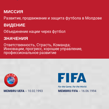
МИССИЯ
Развитие, продвижение и защита футбола в Молдове
ВИДЕНИЕ
Объединение нации через футбол
ЗНАЧЕНИЯ
Ответственность, Страсть, Команда;
Инновации, прогресс, хорошее управление,
профессиональное развитие
MEMBRU UEFA
--
10.02.1993
MEMBRU FIFA
--
16.06.1994