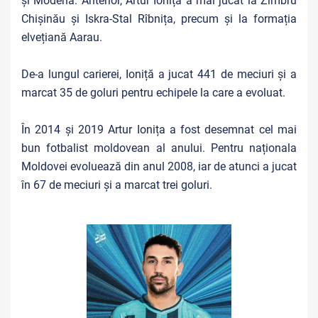
și Modena. Anterior,
Artur Ionița a mai jucat la Zimbru
Chișinău și Iskra-Stal Rîbnița, precum și la formația
elvețiană Aarau.
De-a lungul carierei, Ioniță a jucat 441 de meciuri și a
marcat 35 de goluri pentru echipele la care a evoluat.
În 2014 și 2019 Artur Ionița a fost desemnat cel mai
bun fotbalist moldovean al anului. Pentru naționala
Moldovei evoluează din anul 2008, iar de atunci a jucat
în 67 de meciuri și a marcat trei goluri.