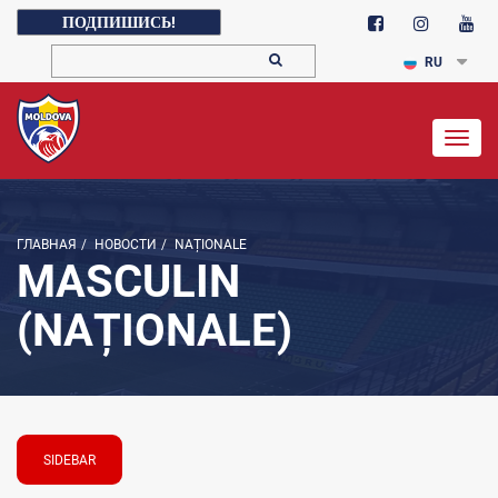
ПОДПИШИСЬ!
RU
Togg
navig
ГЛАВНАЯ
/
НОВОСТИ
/
NAȚIONALE
MASCULIN
(NAȚIONALE)
SIDEBAR