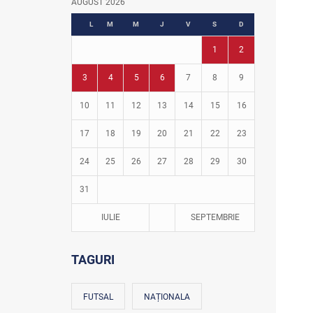
AUGUST 2026
Fotbal în grădinițe
L
M
M
J
V
S
D
1
2
3
4
5
6
7
8
9
10
11
12
13
14
15
16
17
18
19
20
21
22
23
24
25
26
27
28
29
30
31
IULIE
SEPTEMBRIE
TAGURI
FUTSAL
NAȚIONALA