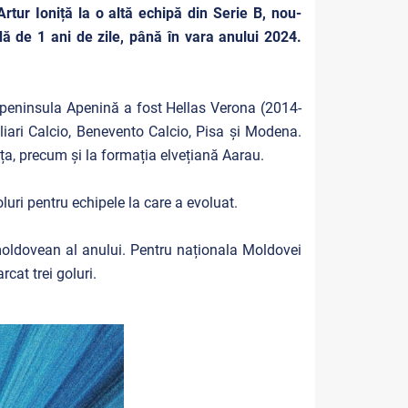
rtur Ioniță la o altă echipă din Serie B, nou-
ă de 1 ani de zile, până în vara anului 2024.
in peninsula Apenină a fost Hellas Verona (2014-
gliari Calcio, Benevento Calcio, Pisa și Modena.
ița, precum și la formația elvețiană Aarau.
luri pentru echipele la care a evoluat.
moldovean al anului. Pentru naționala Moldovei
rcat trei goluri.