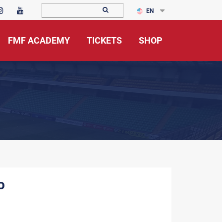
EN
FMF ACADEMY
TICKETS
SHOP
o