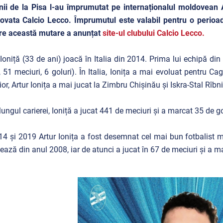
enii de la Pisa l-au împrumutat pe internaționalul moldovean A
vata Calcio Lecco. Împrumutul este valabil pentru o perioad
re această mutare a anunțat
site-ul clubului Calcio Lecco.
 Ioniță (33 de ani) joacă în Italia din 2014. Prima lui echipă d
 51 meciuri, 6 goluri). În Italia, Ionița a mai evoluat pentru Ca
ior,
Artur Ionița a mai jucat la Zimbru Chișinău și Iskra-Stal Rîbn
lungul carierei, Ioniță a jucat 441 de meciuri și a marcat 35 de go
14 și 2019 Artur Ionița a fost desemnat cel mai bun fotbalist 
ează din anul 2008, iar de atunci a jucat în 67 de meciuri și a ma