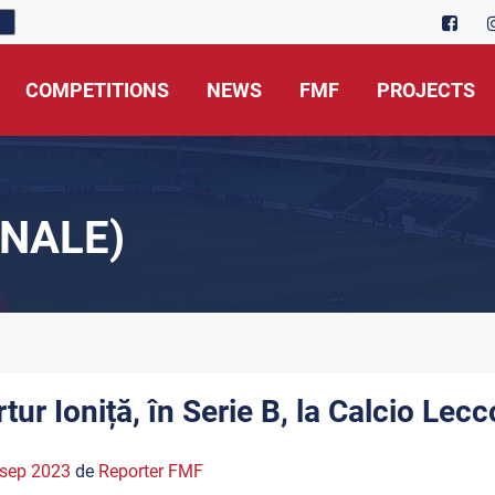
COMPETITIONS
NEWS
FMF
PROJECTS
NALE)
tur Ioniță, în Serie B, la Calcio Lecc
 sep 2023
de
Reporter FMF