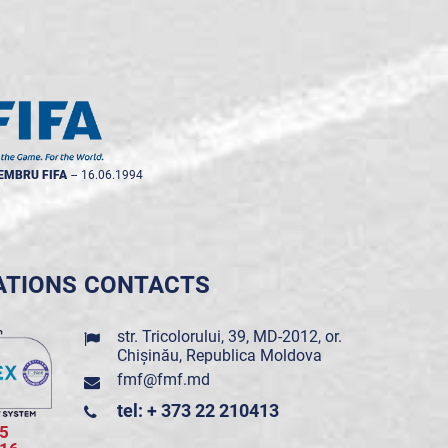
EMBRU FIFA
--
16.06.1994
ATIONS
CONTACTS
str. Tricolorului, 39, MD-2012, or.
Chișinău, Republica Moldova
fmf@fmf.md
tel: + 373 22 210413
5