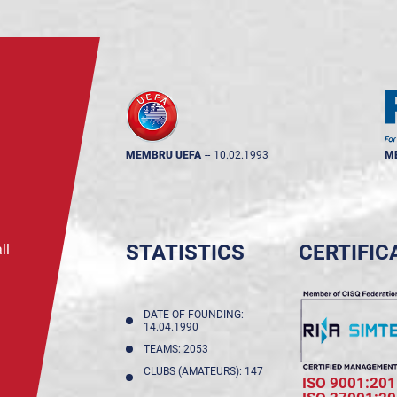
MEMBRU UEFA
--
10.02.1993
M
STATISTICS
CERTIFIC
ll
DATE OF FOUNDING:
14.04.1990
TEAMS: 2053
CLUBS (AMATEURS): 147
ISO 9001:201