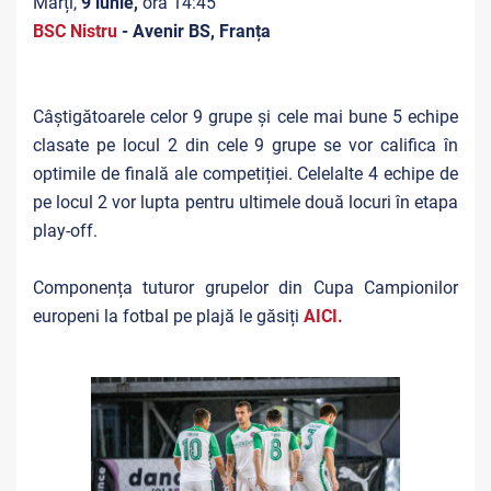
Marți,
9 iunie,
ora 14:45
BSC Nistru
- Avenir BS, Franța
Câștigătoarele celor 9 grupe și cele mai bune 5 echipe
clasate pe locul 2 din cele 9 grupe se vor califica în
optimile de finală ale competiției. Celelalte 4 echipe de
pe locul 2 vor lupta pentru ultimele două locuri în etapa
play-off.
Componența tuturor grupelor din Cupa Campionilor
europeni la fotbal pe plajă le găsiți
AICI.