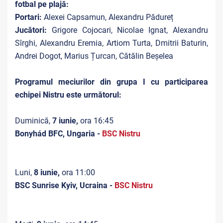
fotbal pe plajă:
Portari:
Alexei Capsamun, Alexandru Pădureț
Jucători:
Grigore Cojocari, Nicolae Ignat, Alexandru
Sîrghi, Alexandru Eremia, Artiom Turta, Dmitrii Baturin,
Andrei Dogot, Marius Țurcan, Cătălin Beșelea
Programul meciurilor din grupa I cu participarea
echipei Nistru este următorul:
Duminică,
7 iunie,
ora 16:45
Bonyhád BFC, Ungaria -
BSC Nistru
Luni,
8 iunie,
ora 11:00
BSC Sunrise Kyiv, Ucraina -
BSC Nistru