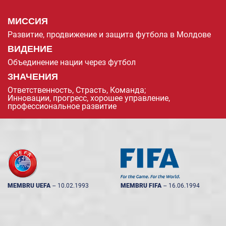
МИССИЯ
Развитие, продвижение и защита футбола в Молдове
ВИДЕНИЕ
Объединение нации через футбол
ЗНАЧЕНИЯ
Ответственность, Страсть, Команда;
Инновации, прогресс, хорошее управление,
профессиональное развитие
MEMBRU UEFA
--
10.02.1993
MEMBRU FIFA
--
16.06.1994