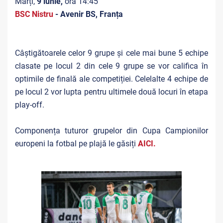
Marți,
9 iunie,
ora 14:45
BSC Nistru
- Avenir BS, Franța
Câștigătoarele celor 9 grupe și cele mai bune 5 echipe
clasate pe locul 2 din cele 9 grupe se vor califica în
optimile de finală ale competiției. Celelalte 4 echipe de
pe locul 2 vor lupta pentru ultimele două locuri în etapa
play-off.
Componența tuturor grupelor din Cupa Campionilor
europeni la fotbal pe plajă le găsiți
AICI.