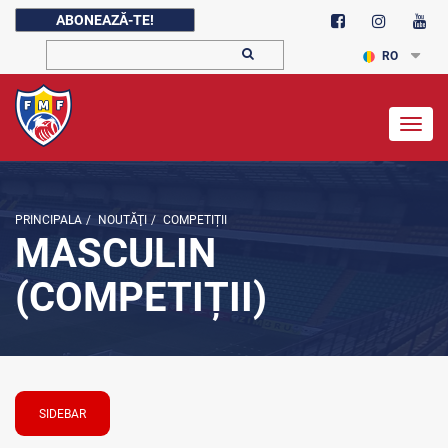
ABONEAZĂ-TE!
RO
Togg
navig
PRINCIPALA
/
NOUTĂŢI
/
COMPETIȚII
MASCULIN
(COMPETIȚII)
SIDEBAR