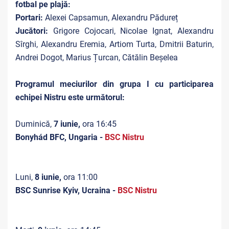
fotbal pe plajă:
Portari:
Alexei Capsamun, Alexandru Pădureț
Jucători:
Grigore Cojocari, Nicolae Ignat, Alexandru
Sîrghi, Alexandru Eremia, Artiom Turta, Dmitrii Baturin,
Andrei Dogot, Marius Țurcan, Cătălin Beșelea
Programul meciurilor din grupa I cu participarea
echipei Nistru este următorul:
Duminică,
7 iunie,
ora 16:45
Bonyhád BFC, Ungaria -
BSC Nistru
Luni,
8 iunie,
ora 11:00
BSC Sunrise Kyiv, Ucraina -
BSC Nistru