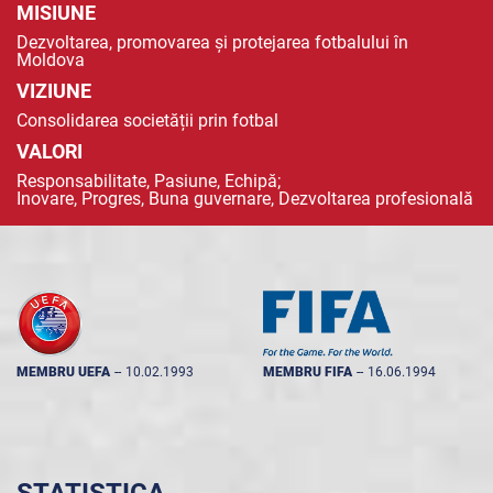
MISIUNE
Dezvoltarea, promovarea și protejarea fotbalului în
Moldova
VIZIUNE
Consolidarea societății prin fotbal
VALORI
Responsabilitate, Pasiune, Echipă;
Inovare, Progres, Buna guvernare, Dezvoltarea profesională
MEMBRU UEFA
--
10.02.1993
MEMBRU FIFA
--
16.06.1994
STATISTICA