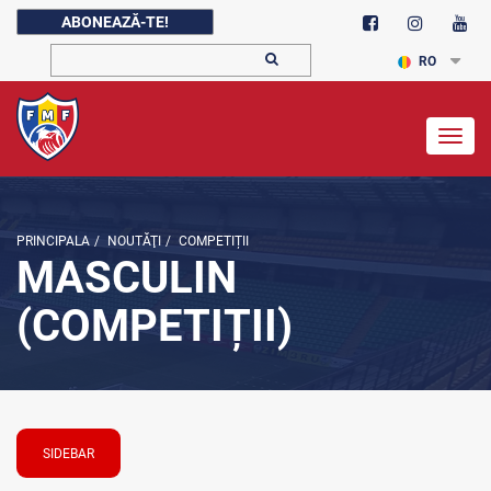
ABONEAZĂ-TE!
RO
Togg
navig
PRINCIPALA
/
NOUTĂŢI
/
COMPETIȚII
MASCULIN
(COMPETIȚII)
SIDEBAR