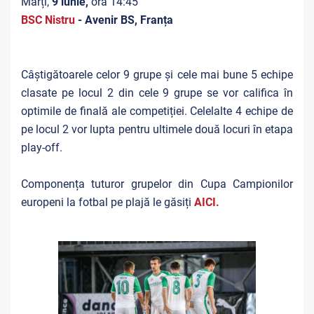
Marți,
9 iunie,
ora 14:45
BSC Nistru
- Avenir BS, Franța
Câștigătoarele celor 9 grupe și cele mai bune 5 echipe
clasate pe locul 2 din cele 9 grupe se vor califica în
optimile de finală ale competiției. Celelalte 4 echipe de
pe locul 2 vor lupta pentru ultimele două locuri în etapa
play-off.
Componența tuturor grupelor din Cupa Campionilor
europeni la fotbal pe plajă le găsiți
AICI.