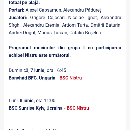
fotbal pe plajă:
Portari:
Alexei Capsamun, Alexandru Pădureț
Jucători:
Grigore Cojocari, Nicolae Ignat, Alexandru
Sîrghi, Alexandru Eremia, Artiom Turta, Dmitrii Baturin,
Andrei Dogot, Marius Țurcan, Cătălin Beșelea
Programul meciurilor din grupa I cu participarea
echipei Nistru este următorul:
Duminică,
7 iunie,
ora 16:45
Bonyhád BFC, Ungaria -
BSC Nistru
Luni,
8 iunie,
ora 11:00
BSC Sunrise Kyiv, Ucraina -
BSC Nistru