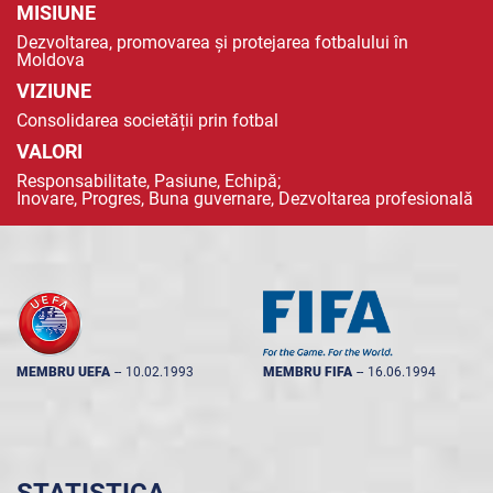
MISIUNE
Dezvoltarea, promovarea și protejarea fotbalului în
Moldova
VIZIUNE
Consolidarea societății prin fotbal
VALORI
Responsabilitate, Pasiune, Echipă;
Inovare, Progres, Buna guvernare, Dezvoltarea profesională
MEMBRU UEFA
--
10.02.1993
MEMBRU FIFA
--
16.06.1994
STATISTICA