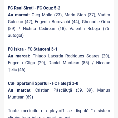
FC Real Sireți - FC Oguz 5-2
Au marcat:
Oleg Molla (23), Marin Stan (37), Vadim
Gulceac (42), Eugeniu Borovschi (44), Ghenadie Orbu
(89) / Nichita Cedîrean (18), Valentin Rebeja (75-
autogol)
FC Iskra - FC Stăuceni 3-1
Au marcat:
Thiago Lacerda Rodrigues Soares (20),
Eugeniu Gliga (29), Daniel Muntean (85) / Nicolae
Țelic (46)
CSF Spartanii Sportul - FC Fălești 3-0
Au marcat:
Cristian Păscăluță (39, 89), Marius
Muntean (69)
Toate meciurile din play-off se dispută în sistem
eliminatoriu, într-o singură manșă.