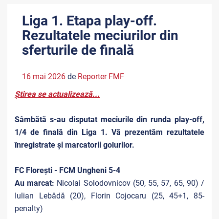
Liga 1. Etapa play-off.
Rezultatele meciurilor din
sferturile de finală
16 mai 2026
de
Reporter FMF
Știrea se actualizează...
Sâmbătă
s-au disputat meciurile din r
unda play-off,
1/4 de finală
din Liga 1. Vă prezentăm rezultatele
înregistrate și marcatorii golurilor.
FC Florești - FCM Ungheni 5-4
Au marcat:
Nicolai Solodovnicov (50, 55, 57, 65, 90) /
Iulian Lebădă (20), Florin Cojocaru (25, 45+1, 85-
penalty)