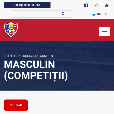
ПОДПИШИСЬ!
RU
Togg
navig
ГЛАВНАЯ
/
НОВОСТИ
/
COMPETIȚII
MASCULIN
(COMPETIȚII)
SIDEBAR