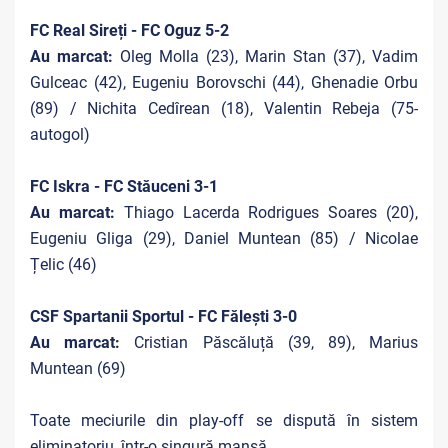
FC Real Sireți - FC Oguz 5-2
Au marcat:
Oleg Molla (23), Marin Stan (37), Vadim
Gulceac (42), Eugeniu Borovschi (44), Ghenadie Orbu
(89) / Nichita Cedîrean (18), Valentin Rebeja (75-
autogol)
FC Iskra - FC Stăuceni 3-1
Au marcat:
Thiago Lacerda Rodrigues Soares (20),
Eugeniu Gliga (29), Daniel Muntean (85) / Nicolae
Țelic (46)
CSF Spartanii Sportul - FC Fălești 3-0
Au marcat:
Cristian Păscăluță (39, 89), Marius
Muntean (69)
Toate meciurile din play-off se dispută în sistem
eliminatoriu, într-o singură manșă.