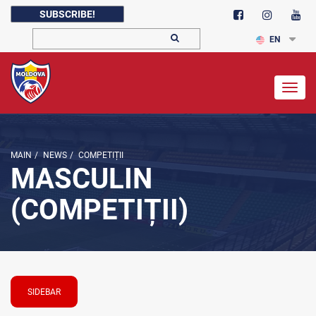
SUBSCRIBE!
EN
Togg
navig
MAIN
/
NEWS
/
COMPETIȚII
MASCULIN
(COMPETIȚII)
SIDEBAR