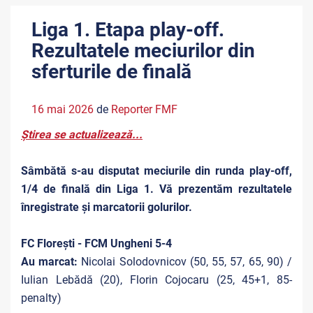
Liga 1. Etapa play-off.
Rezultatele meciurilor din
sferturile de finală
16 mai 2026
de
Reporter FMF
Știrea se actualizează...
Sâmbătă
s-au disputat meciurile din r
unda play-off,
1/4 de finală
din Liga 1. Vă prezentăm rezultatele
înregistrate și marcatorii golurilor.
FC Florești - FCM Ungheni 5-4
Au marcat:
Nicolai Solodovnicov (50, 55, 57, 65, 90) /
Iulian Lebădă (20), Florin Cojocaru (25, 45+1, 85-
penalty)