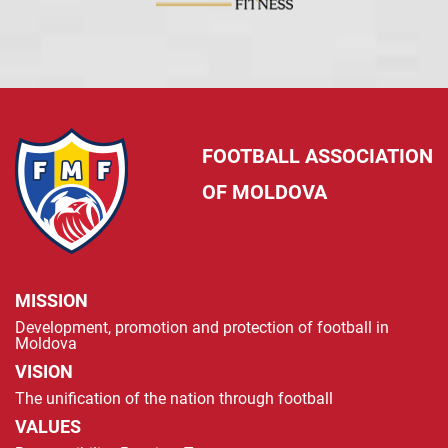
FOOTBALL ASSOCIATION
OF MOLDOVA
MISSION
Development, promotion and protection of football in
Moldova
VISION
The unification of the nation through football
VALUES