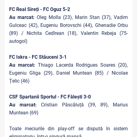
FC Real Sireți - FC Oguz 5-2
Au marcat:
Oleg Molla (23), Marin Stan (37), Vadim
Gulceac (42), Eugeniu Borovschi (44), Ghenadie Orbu
(89) / Nichita Cedîrean (18), Valentin Rebeja (75-
autogol)
FC Iskra - FC Stăuceni 3-1
Au marcat:
Thiago Lacerda Rodrigues Soares (20),
Eugeniu Gliga (29), Daniel Muntean (85) / Nicolae
Țelic (46)
CSF Spartanii Sportul - FC Fălești 3-0
Au marcat:
Cristian Păscăluță (39, 89), Marius
Muntean (69)
Toate meciurile din play-off se dispută în sistem
eliminatoriu, într-o singură manșă.