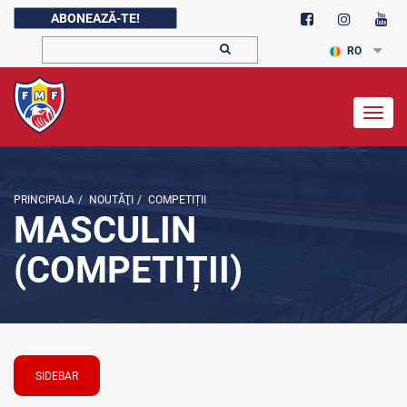
ABONEAZĂ-TE!
RO
Togg
navig
PRINCIPALA
/
NOUTĂŢI
/
COMPETIȚII
MASCULIN
(COMPETIȚII)
SIDEBAR