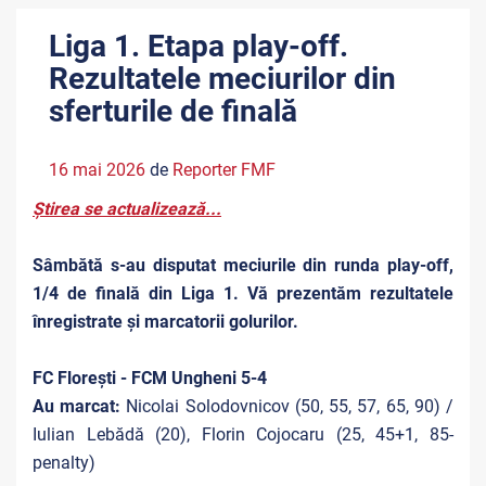
Liga 1. Etapa play-off.
Rezultatele meciurilor din
sferturile de finală
16 mai 2026
de
Reporter FMF
Știrea se actualizează...
Sâmbătă
s-au disputat meciurile din r
unda play-off,
1/4 de finală
din Liga 1. Vă prezentăm rezultatele
înregistrate și marcatorii golurilor.
FC Florești - FCM Ungheni 5-4
Au marcat:
Nicolai Solodovnicov (50, 55, 57, 65, 90) /
Iulian Lebădă (20), Florin Cojocaru (25, 45+1, 85-
penalty)