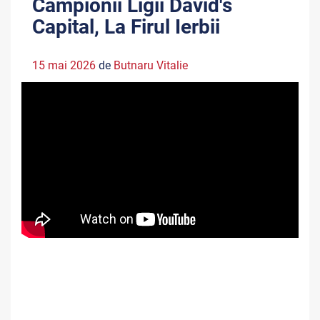
Campionii Ligii David's
Capital, La Firul Ierbii
15 mai 2026
de
Butnaru Vitalie