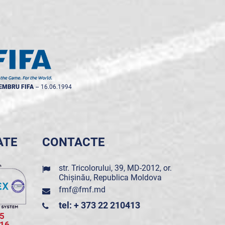
EMBRU FIFA
--
16.06.1994
ATE
CONTACTE
str. Tricolorului, 39, MD-2012, or.
Chișinău, Republica Moldova
fmf@fmf.md
tel: + 373 22 210413
5
016