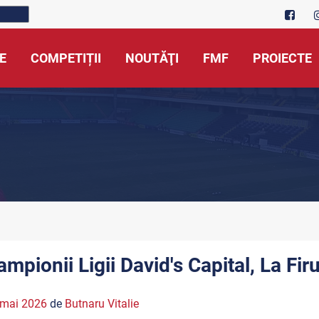
E
COMPETIȚII
NOUTĂŢI
FMF
PROIECTE
mpionii Ligii David's Capital, La Firul
 mai 2026
de
Butnaru Vitalie