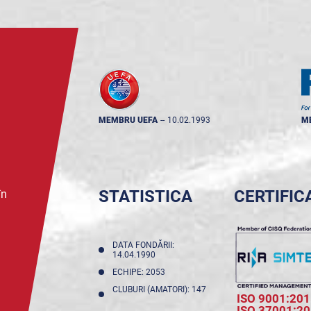
MEMBRU UEFA
--
10.02.1993
M
STATISTICA
CERTIFIC
în
DATA FONDĂRII:
14.04.1990
ECHIPE: 2053
CLUBURI (AMATORI): 147
ISO 9001:201
ISO 37001:2