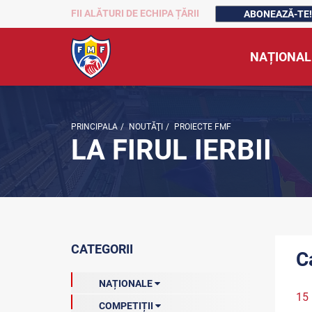
FII ALĂTURI DE ECHIPA ȚĂRII
ABONEAZĂ-TE!
NAȚIONAL
PRINCIPALA
/
NOUTĂŢI
/
PROIECTE FMF
LA FIRUL IERBII
CATEGORII
Ca
NAȚIONALE
15
COMPETIȚII