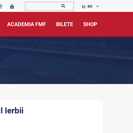
RO
ACADEMIA FMF
BILETE
SHOP
 Ierbii