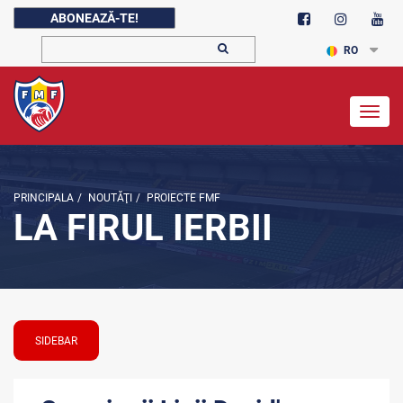
ABONEAZĂ-TE!
RO
Togg
navig
PRINCIPALA
/
NOUTĂŢI
/
PROIECTE FMF
LA FIRUL IERBII
SIDEBAR