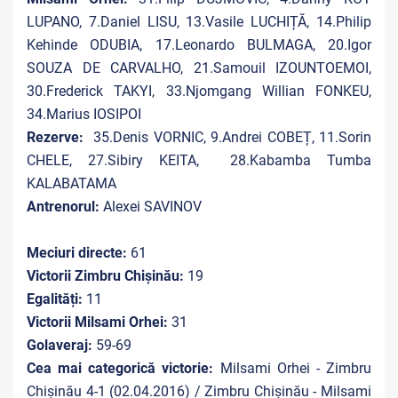
LUPANO, 7.Daniel LISU, 13.Vasile LUCHIȚĂ, 14.Philip
Kehinde ODUBIA, 17.Leonardo BULMAGA, 20.Igor
SOUZA DE CARVALHO, 21.Samouil IZOUNTOEMOI,
30.Frederick TAKYI, 33.Njomgang Willian FONKEU,
34.Marius IOSIPOI
Rezerve:
35.Denis VORNIC, 9.Andrei COBEȚ, 11.Sorin
CHELE, 27.Sibiry KEITA, 28.Kabamba Tumba
KALABATAMA
Antrenorul:
Alexei SAVINOV
Meciuri directe:
61
Victorii Zimbru Chișinău:
19
Egalități:
11
Victorii Milsami Orhei:
31
Golaveraj:
59-69
Cea mai categorică victorie:
Milsami Orhei - Zimbru
Chișinău 4-1 (02.04.2016) / Zimbru Chișinău - Milsami