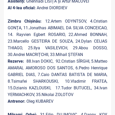
Asistenți:
Ghennadi LISIȚA și Artur MACOVEI
Al 4-lea oficial:
Andrei DIORDIEV
Zimbru Chișinău:
12.Artem ODYNTSOV, 4.Cristian
GONȚA, 11.Jonathas ABIMAEL DA SILVA CONCEICAO,
14.
Rayvien Egbert ROSARIO, 22.Ahmed BONNAH,
23.Marcello GESTEIRA DE SOUZA, 24.Dylan CEIJAS
THIAGO, 25.Ilya VASILEVICH, 29.Abou DOSSO,
30.Andrei MACRIȚCHII, 33.Mihail ȘTEFAN
Rezerve:
88.Ivan DOKIC, 92.Cristian SÎRGHI, 5.Matteo
AMARAL AMOROSO DOS SANTOS, 6.Pedro Henrique
GABRIEL DIAS, 7.Caio DANTAS BATISTA DE MARIA,
8.Tsimafei SHARKOUSKI, 10.Vladimir FRATEA,
15.Dzianis KAZLOUSKI, 17.Tudor BUTUCEL, 34.Ivan
YERMACHKOV, 35.Nikolai ZOLOTOV
Antrenor:
Oleg KUBAREV
Milsami Orhei:
31.Filip DUJMOVIC, 4.Danny KOY