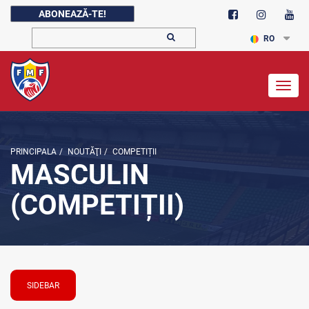
ABONEAZĂ-TE!
RO
Togg
navig
PRINCIPALA
/
NOUTĂŢI
/
COMPETIȚII
MASCULIN
(COMPETIȚII)
SIDEBAR