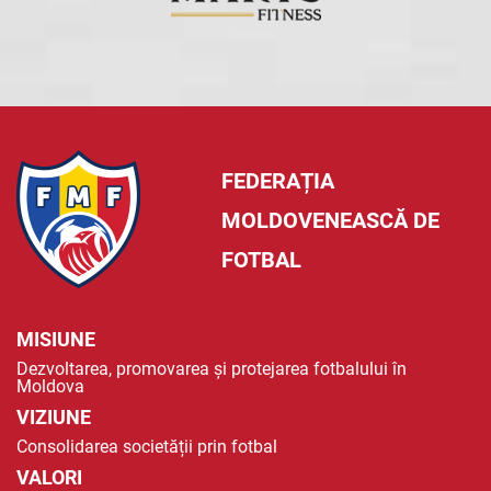
FEDERAȚIA
MOLDOVENEASCĂ DE
FOTBAL
MISIUNE
Dezvoltarea, promovarea și protejarea fotbalului în
Moldova
VIZIUNE
Consolidarea societății prin fotbal
VALORI