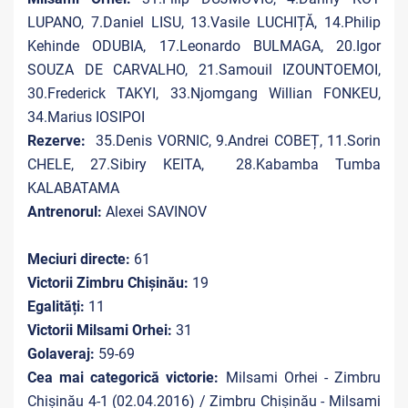
LUPANO, 7.Daniel LISU, 13.Vasile LUCHIȚĂ, 14.Philip
Kehinde ODUBIA, 17.Leonardo BULMAGA, 20.Igor
SOUZA DE CARVALHO, 21.Samouil IZOUNTOEMOI,
30.Frederick TAKYI, 33.Njomgang Willian FONKEU,
34.Marius IOSIPOI
Rezerve:
35.Denis VORNIC, 9.Andrei COBEȚ, 11.Sorin
CHELE, 27.Sibiry KEITA, 28.Kabamba Tumba
KALABATAMA
Antrenorul:
Alexei SAVINOV
Meciuri directe:
61
Victorii Zimbru Chișinău:
19
Egalități:
11
Victorii Milsami Orhei:
31
Golaveraj:
59-69
Cea mai categorică victorie:
Milsami Orhei - Zimbru
Chișinău 4-1 (02.04.2016) / Zimbru Chișinău - Milsami