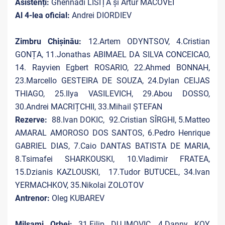
Asistenți:
Ghennadi LISIȚA și Artur MACOVEI
Al 4-lea oficial:
Andrei DIORDIEV
Zimbru Chișinău:
12.Artem ODYNTSOV, 4.Cristian
GONȚA, 11.Jonathas ABIMAEL DA SILVA CONCEICAO,
14.
Rayvien Egbert ROSARIO, 22.Ahmed BONNAH,
23.Marcello GESTEIRA DE SOUZA, 24.Dylan CEIJAS
THIAGO, 25.Ilya VASILEVICH, 29.Abou DOSSO,
30.Andrei MACRIȚCHII, 33.Mihail ȘTEFAN
Rezerve:
88.Ivan DOKIC, 92.Cristian SÎRGHI, 5.Matteo
AMARAL AMOROSO DOS SANTOS, 6.Pedro Henrique
GABRIEL DIAS, 7.Caio DANTAS BATISTA DE MARIA,
8.Tsimafei SHARKOUSKI, 10.Vladimir FRATEA,
15.Dzianis KAZLOUSKI, 17.Tudor BUTUCEL, 34.Ivan
YERMACHKOV, 35.Nikolai ZOLOTOV
Antrenor:
Oleg KUBAREV
Milsami Orhei:
31.Filip DUJMOVIC, 4.Danny KOY